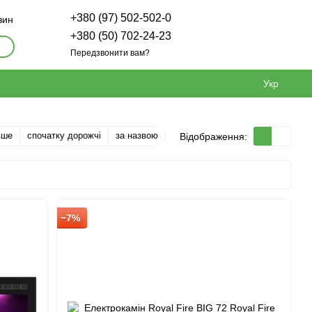
+380 (97) 502-502-0
зин
+380 (50) 702-24-23
Передзвонити вам?
Укр
вше
спочатку дорожчі
за назвою
Відображення:
−7%