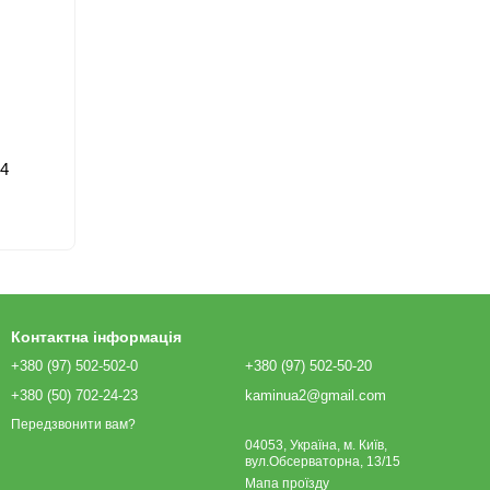
94
Контактна інформація
+380 (97) 502-502-0
+380 (97) 502-50-20
+380 (50) 702-24-23
kaminua2@gmail.com
Передзвонити вам?
04053, Україна, м. Київ,
вул.Обсерваторна, 13/15
Мапа проїзду