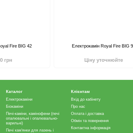
oyal Fire BIG 42
Електрокамін Royal Fire BIG 
00 грн
Ціну уточнюйте
Каталог
Клієнтам
Електрокаміни
Вхід до кабінету
Біокаміни
Про нас
Печі-каміни, камінофени (печі
Оплата і доставка
опалювальні і опалювально-
Обмін та повернення
варильні)
Контактна інформація
Печі кам'янки для лазень і