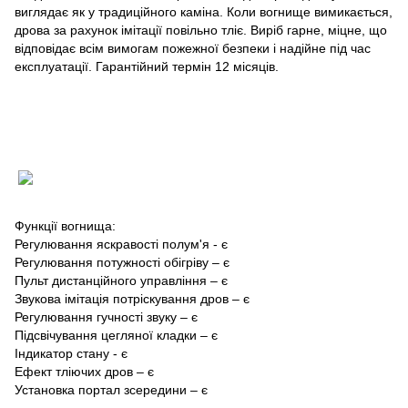
виглядає як у традиційного каміна. Коли вогнище вимикається,
дрова за рахунок імітації повільно тліє. Виріб гарне, міцне, що
відповідає всім вимогам пожежної безпеки і надійне під час
експлуатації. Гарантійний термін 12 місяців.
Функції вогнища:
Регулювання яскравості полум'я - є
Регулювання потужності обігріву – є
Пульт дистанційного управління – є
Звукова імітація потріскування дров – є
Регулювання гучності звуку – є
Підсвічування цегляної кладки – є
Індикатор стану - є
Ефект тліючих дров – є
Установка портал зсередини – є