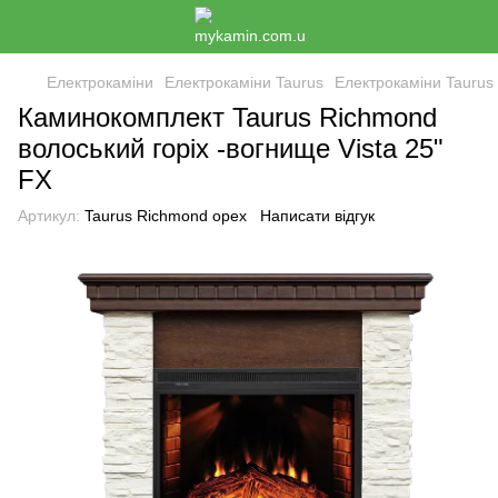
Електрокаміни
Електрокаміни Taurus
Електрокаміни Taurus
Каминокомплект Taurus Richmond
волоський горіх -вогнище Vista 25"
FX
Артикул:
Taurus Richmond орех
Написати відгук