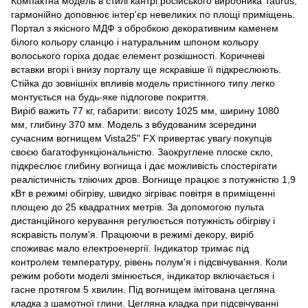
Компактна модель в стилі кантрі російського виробника Taurus,
гармонійно доповнює інтер'єр невеликих по площі приміщень.
Портал з якісного МДФ з обробкою декоративним каменем
білого кольору сланцю і натуральним шпоном кольору
волоського горіха додає елемент розкішності. Коричневі
вставки вгорі і внизу порталу ще яскравіше її підкреслюють.
Стійка до зовнішніх впливів модель пристінного типу легко
монтується на будь-яке підлогове покриття.
Виріб важить 77 кг, габарити: висоту 1025 мм, ширину 1080
мм, глибину 370 мм. Модель з вбудованим зсередини
сучасним вогнищем Vista25" FX привертає увагу покупців
своєю багатофункціональністю. Заокруглене плоске скло,
підкреслює глибину вогнища і дає можливість спостерігати
реалістичність тліючих дров. Вогнище працює з потужністю 1,9
кВт в режимі обігріву, швидко зігріває повітря в приміщенні
площею до 25 квадратних метрів. За допомогою пульта
дистанційного керування регулюється потужність обігріву і
яскравість полум'я. Працюючи в режимі декору, виріб
споживає мало електроенергії. Індикатор тримає під
контролем температуру, рівень полум'я і підсвічування. Коли
режим роботи моделі змінюється, індикатор включається і
гасне протягом 5 хвилин. Під вогнищем імітована цегляна
кладка з шамотної глини. Цегляна кладка при підсвічуванні