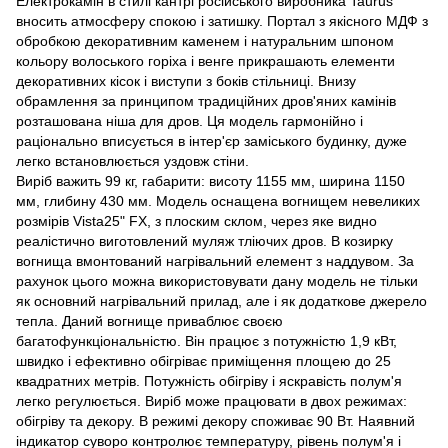
Електрокамін в стилі кантрі російського виробника Taurus
вносить атмосферу спокою і затишку. Портал з якісного МДФ з
обробкою декоративним каменем і натуральним шпоном
кольору волоського горіха і венге прикрашають елементи
декоративних кісок і виступи з боків стільниці. Внизу
обрамлення за принципом традиційних дров'яних камінів
розташована ніша для дров. Ця модель гармонійно і
раціонально вписується в інтер'єр заміського будинку, дуже
легко встановлюється уздовж стіни.
Виріб важить 99 кг, габарити: висоту 1155 мм, ширина 1150
мм, глибину 430 мм. Модель оснащена вогнищем невеликих
розмірів Vista25" FX, з плоским склом, через яке видно
реалістично виготовлений муляж тліючих дров. В козирку
вогнища вмонтований нагрівальний елемент з наддувом. За
рахунок цього можна використовувати дану модель не тільки
як основний нагрівальний прилад, але і як додаткове джерело
тепла. Даний вогнище приваблює своєю
багатофункціональністю. Він працює з потужністю 1,9 кВт,
швидко і ефективно обігріває приміщення площею до 25
квадратних метрів. Потужність обігріву і яскравість полум'я
легко регулюється. Виріб може працювати в двох режимах:
обігріву та декору. В режимі декору споживає 90 Вт. Наявний
індикатор суворо контролює температуру, рівень полум'я і