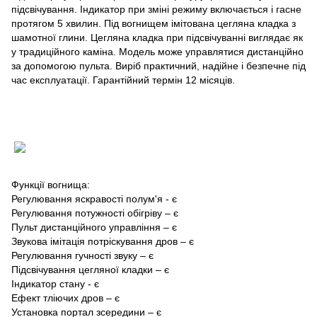
підсвічування. Індикатор при зміні режиму включається і гасне
протягом 5 хвилин. Під вогнищем імітована цегляна кладка з
шамотної глини. Цегляна кладка при підсвічуванні виглядає як
у традиційного каміна. Модель може управлятися дистанційно
за допомогою пульта. Виріб практичний, надійне і безпечне під
час експлуатації. Гарантійний термін 12 місяців.
Функції вогнища:
Регулювання яскравості полум'я - є
Регулювання потужності обігріву – є
Пульт дистанційного управління – є
Звукова імітація потріскування дров – є
Регулювання гучності звуку – є
Підсвічування цегляної кладки – є
Індикатор стану - є
Ефект тліючих дров – є
Установка портал зсередини – є