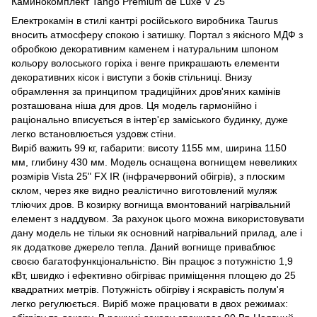
Каминокомплект Tango Premium de Luxе V 25
Електрокамін в стилі кантрі російського виробника Taurus
вносить атмосферу спокою і затишку. Портал з якісного МДФ з
обробкою декоративним каменем і натуральним шпоном
кольору волоського горіха і венге прикрашають елементи
декоративних кісок і виступи з боків стільниці. Внизу
обрамлення за принципом традиційних дров'яних камінів
розташована ніша для дров. Ця модель гармонійно і
раціонально вписується в інтер'єр заміського будинку, дуже
легко встановлюється уздовж стіни.
Виріб важить 99 кг, габарити: висоту 1155 мм, ширина 1150
мм, глибину 430 мм. Модель оснащена вогнищем невеликих
розмірів Vista 25" FX IR (інфрачервоний обігрів), з плоским
склом, через яке видно реалістично виготовлений муляж
тліючих дров. В козирку вогнища вмонтований нагрівальний
елемент з наддувом. За рахунок цього можна використовувати
дану модель не тільки як основний нагрівальний прилад, але і
як додаткове джерело тепла. Даний вогнище приваблює
своєю багатофункціональністю. Він працює з потужністю 1,9
кВт, швидко і ефективно обігріває приміщення площею до 25
квадратних метрів. Потужність обігріву і яскравість полум'я
легко регулюється. Виріб може працювати в двох режимах: