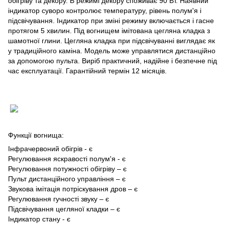
обігріву та декору. В режимі декору споживає 90 Вт. Наявний
індикатор суворо контролює температуру, рівень полум'я і
підсвічування. Індикатор при зміні режиму включається і гасне
протягом 5 хвилин. Під вогнищем імітована цегляна кладка з
шамотної глини. Цегляна кладка при підсвічуванні виглядає як
у традиційного каміна. Модель може управлятися дистанційно
за допомогою пульта. Виріб практичний, надійне і безпечне під
час експлуатації. Гарантійний термін 12 місяців.
Функції вогнища:
Інфрачервоний обігрів - є
Регулювання яскравості полум'я - є
Регулювання потужності обігріву – є
Пульт дистанційного управління – є
Звукова імітація потріскування дров – є
Регулювання гучності звуку – є
Підсвічування цегляної кладки – є
Індикатор стану - є