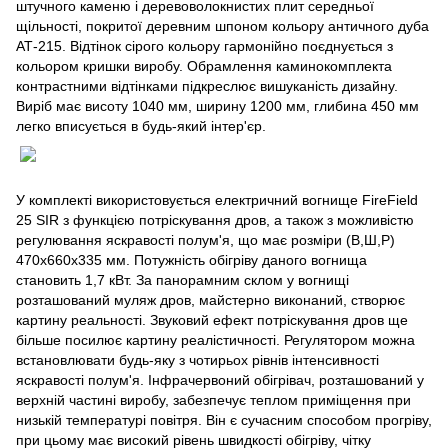
штучного каменю і деревоволокнистих плит середньої
щільності, покритої деревним шпоном кольору античного дуба
АТ-215. Відтінок сірого кольору гармонійно поєднується з
кольором кришки виробу. Обрамлення каминокомплекта
контрастними відтінками підкреслює вишуканість дизайну.
Виріб має висоту 1040 мм, ширину 1200 мм, глибина 450 мм
легко вписується в будь-який інтер'єр.
У комплекті використовується електричний вогнище FireField
25 SIR з функцією потріскування дров, а також з можливістю
регулювання яскравості полум'я, що має розміри (В,Ш,Р)
470х660х335 мм. Потужність обігріву даного вогнища
становить 1,7 кВт. За панорамним склом у вогнищі
розташований муляж дров, майстерно виконаний, створює
картину реальності. Звуковий ефект потріскування дров ще
більше посилює картину реалістичності. Регулятором можна
встановлювати будь-яку з чотирьох рівнів інтенсивності
яскравості полум'я. Інфрачервоний обігрівач, розташований у
верхній частині виробу, забезпечує теплом приміщення при
низькій температурі повітря. Він є сучасним способом прогріву,
при цьому має високий рівень швидкості обігріву, чітку