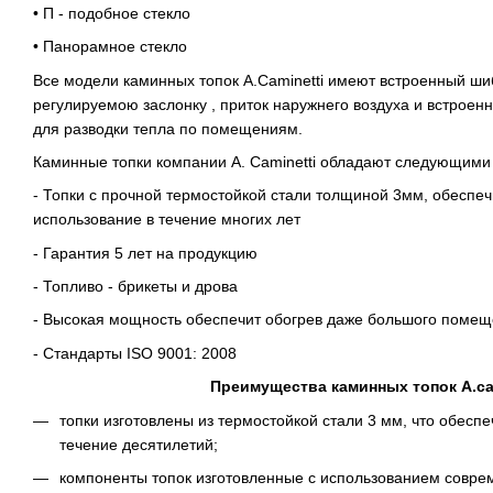
• П - подобное стекло
• Панорамное стекло
Все модели каминных топок A.Caminetti имеют встроенный ши
регулируемою заслонку , приток наружнего воздуха и встроен
для разводки тепла по помещениям.
Каминные топки компании A. Caminetti обладают следующими
- Топки с прочной термостойкой стали толщиной 3мм, обесп
использование в течение многих лет
- Гарантия 5 лет на продукцию
- Топливо - брикеты и дрова
- Высокая мощность обеспечит обогрев даже большого поме
- Стандарты ISO 9001: 2008
Преимущества каминных топок A.cam
топки изготовлены из термостойкой стали 3 мм, что обесп
течение десятилетий;
компоненты топок изготовленные с использованием совр