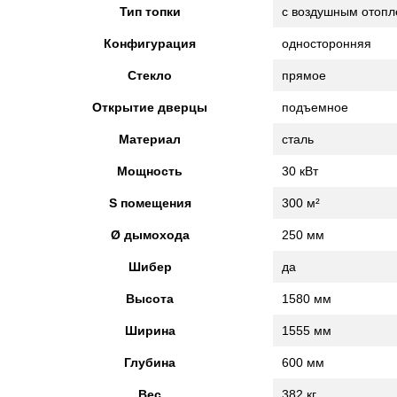
Тип топки
с воздушным отоп
Конфигурация
односторонняя
Стекло
прямое
Открытие дверцы
подъемное
Материал
сталь
Мощность
30 кВт
S помещения
300 м²
Ø дымохода
250 мм
Шибер
да
Высота
1580 мм
Ширина
1555 мм
Глубина
600 мм
Вес
382 кг