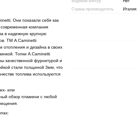
Водяной контур
Нет
Страна производитель
Италия
netti. Они показали себя как
я современная компания
сла в надежную крупную
в. ТМ A.Caminetti
м отопления и дизайна в своих
инкой. Топки A.Caminetti
ны качественной фурнитурой и
йкой стали толщиной 3мм, что
ачестве топлива используются
ех- или
чный обзор пламени с любой
омещения.
ипах: