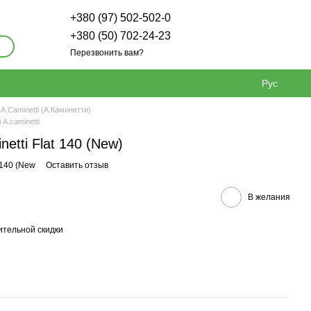
+380 (97) 502-502-0
+380 (50) 702-24-23
Перезвонить вам?
Рус
A.Caminetti (А.Каминетти)
A.caminetti
etti Flat 140 (New)
t 140 (New
Оставить отзыв
В желания
тельной скидки