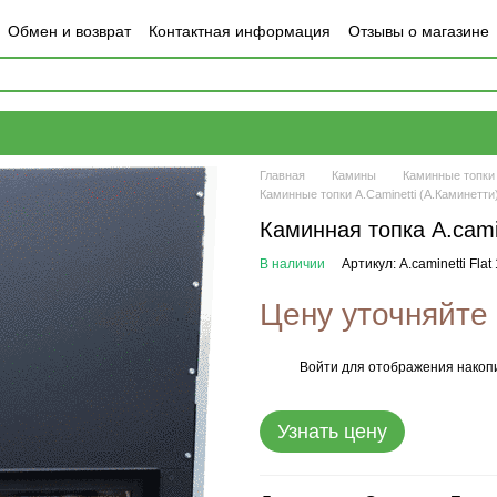
Обмен и возврат
Контактная информация
Отзывы о магазине
Главная
Камины
Каминные топки 
Каминные топки A.Caminetti (А.Каминетти) 
Каминная топка A.camin
В наличии
Артикул: A.caminetti Fla
Цену уточняйте
Войти
для отображения накопи
%
Узнать цену