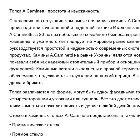
Топки A.Caminetti: простота и изысканность
С недавних пор на украинском рынке появились камины A.Cami
производители качественной и надежной техники.Итальянска
A.Caminetti за 20 лет из небольшого семейного бизнеса выро
компанию, и уже много лет лидирует на мировом рынке камино
руководствуется простотой и надежностью современных систе
продуктах. Камины A.Caminetti на рынке Украины являются нов
показали себя как надежный отопительный прибор и оснощен
футеровкой. Каминные вставки выполнены с прочной термосто
обеспечивает надежность эксплуатации на долгий период. В к
дрова и брикеты.
Топки различаются по форме, могут быть одно- фасадными,тр
четырехсторонними,угловыми или туннель. Все это дает отли
точки комнаты и позволит вписать изделие в любой дизайн п
Стекло в каминных топках A. Caminetti представлены в таких т
• Призматическое стекло
• Прямое стекло