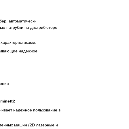
бер, автоматически
ные патрубки на дистрибюторе
 характеристиками:
ечивающие надежное
щения
inetti:
ечивает надежное пользование в
еменных машин (2D лазерные и