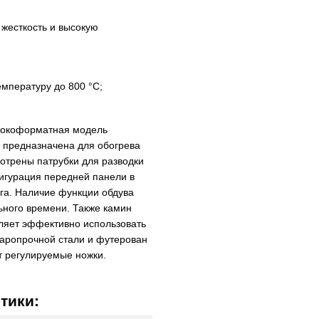
жесткость и высокую
мпературу до 800 °C;
ирокоформатная модель
а предназначена для обогрева
мотрены патрубки для разводки
игурация передней панели в
га. Наличие функции обдува
ьного времени. Также камин
ляет эффективно использовать
 жаропрочной стали и футерован
т регулируемые ножки.
тики: