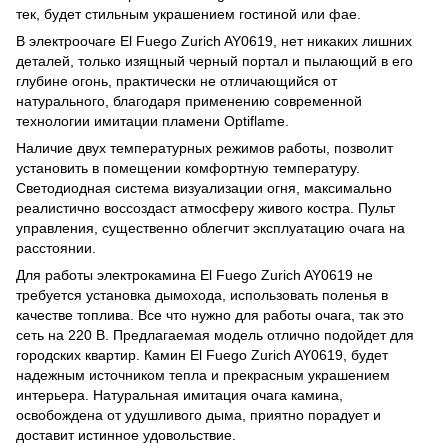
тек, будет стильным украшением гостиной или фае.
В электроочаге El Fuego Zurich AY0619, нет никаких лишних
деталей, только изящный черный портал и пылающий в его
глубине огонь, практически не отличающийся от
натурального, благодаря применению современной
технологии имитации пламени Optiflame.
Наличие двух температурных режимов работы, позволит
установить в помещении комфортную температуру.
Светодиодная система визуализации огня, максимально
реалистично воссоздаст атмосферу живого костра. Пульт
управления, существенно облегчит эксплуатацию очага на
расстоянии.
Для работы электрокамина El Fuego Zurich AY0619 не
требуется установка дымохода, использовать поленья в
качестве топлива. Все что нужно для работы очага, так это
сеть на 220 В. Предлагаемая модель отлично подойдет для
городских квартир. Камин El Fuego Zurich AY0619, будет
надежным источником тепла и прекрасным украшением
интерьера. Натуральная имитация очага камина,
освобождена от удушливого дыма, приятно порадует и
доставит истинное удовольствие.