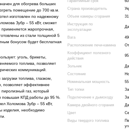
Гарантийный срок
60
значен для обогрева больших
Страна производитель
Ук
огреть помещение до 700 кв.м.
Объем камеры сгорания
31
Котел изготовлен по надежному
омова Зубр – 55 кВт, сможет
Инструкция по
Д
р, применяется жаропрочная,
эксплуатации
зготовлены из стали толщиной 5
Вага
49
тным бонусом будет бесплатная
Расположение печи-камина
От
Коэффициент полезного
95
ользует: уголь, брикеты,
действия
еняемого топлива, позволяет
Зольник
Д
ктрических коммуникаций.
Состояние
Но
загрузки топлива, глазком,
Номинальная мощность
55
я, позволяет эффективнее
Тип топки
За
 пиролизный газ, который
Подключение к дымоходу
За
м повышая КПД работы до 95 %.
л Холомова Зубр – 55 кВт,
Камера двойного сгорания
Д
ты изделия, необходимо
Цвет
С
ти.
Виды твердого топлива
Пе
уг