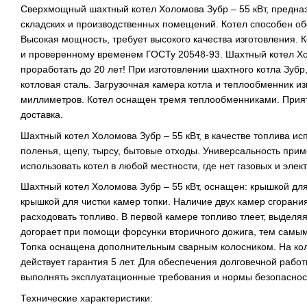
Сверхмощный шахтный котел Холомова Зубр – 55 кВт, предна
складских и производственных помещений. Котел способен об
Высокая мощность, требует высокого качества изготовления. 
и проверенному временем ГОСТу 20548-93. Шахтный котел Хол
проработать до 20 лет! При изготовлении шахтного котла Зуб
котловая сталь. Загрузочная камера котла и теплообменник и
миллиметров. Котел оснащен тремя теплообменниками.
Прия
доставка.
Шахтный котел Холомова Зубр – 55 кВт, в качестве топлива исп
поленья, щепу, тырсу, бытовые отходы. Универсальность прим
использовать котел в любой местности, где нет газовых и эле
Шахтный котел Холомова Зубр – 55 кВт, оснащен: крышкой для 
крышкой для чистки камер топки. Наличие двух камер сгорани
расходовать топливо. В первой камере топливо тлеет, выделяя
догорает при помощи форсунки вторичного дожига, тем самы
Топка оснащена дополнительным сварным колосником. На коле
действует гарантия 5 лет. Для обеспечения долговечной рабо
выполнять эксплуатационные требования и нормы безопаснос
Технические характеристики: