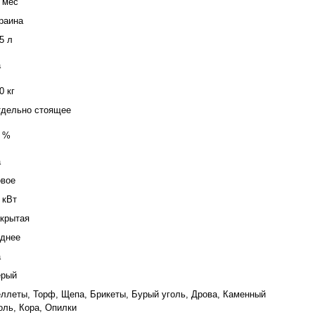
 мес
раина
5 л
а
0 кг
дельно стоящее
 %
а
вое
 кВт
крытая
днее
а
ерый
ллеты, Торф, Щепа, Брикеты, Бурый уголь, Дрова, Каменный
оль, Кора, Опилки