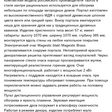
Компактная модель российского производителя Taurus в
стиле кантри рационально используется для обогрева
небольших по площади загородных домов. Портал изготовлен
из высококачественного МДФ с отделкой древесным шпоном
цвета венге или грецкий орех. Внизу портала имитируется
ниша для хранения дров как у традиционных дровяных
каминов. Изделие пристенного типа весит 57 кг, имеет
габариты: высоту 1070 мм, ширину 1070 мм, глубину 385 мм,
монтируется вдоль стены на любое напольное покрытие.
Электрический очаг Magestic blak\ Magestic Brass
устанавливается снаружи портала. Неповторимой красоты
декоративная решетка притягивает взгляд покупателей. Через
панорамное стекло очага хорошо просматривается муляж,
имитирующий реалистичное горение дров. Очаг
многофункциональный, работает с мощностью 2 кВт.
Нагреватель с поддувом находится в козырьке очага, при
понижении температуры обогревает помещение. При помощи
переключателя можно задавать режим работы на половину
мощности.
Пульт дистанционного управления регулирует мощность
обогрева и яркость пламени. Звуковая имитация
потрескивания дров погружает в атмосферу сказочности.
Работая в режиме декора, изделие потребляет мало