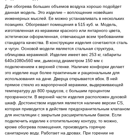
Для обогрева больших объемов воздуха хорошо подойдет
данная модель. Это изделие – воплощение новейших
инженерных мыслей. Ее можно устанавливать в нескольких
позициях. Обогревает помещения в 515 куб. м. Модель,
изготовленная из керамики красного или янтарного цвета,
эстетически оформленная, отвечающая всем требованиям
стандарта качества. В конструкции изделия сочетаются сталь
и чугун. Основой модели является стальная структура,
облицовка керамикой. Изделие имеет вес 253 кг, габариты
640х1080х560 мм, дымоход диаметром 150 мм с
подключением к верхней стенке. Наличие конфорки делает
это изделие еще более практичным и рациональным для
использования на даче. Дверца открывается вбок. В ней
прямое стекло из жаропрочной керамики, выдерживающей
температуру до 800 градусов, с большим процентом
прозрачности. В верхней части изделия расположен духовой
шкаф. Достоинством изделия является наличие версии CS,
которая приводится в действие предохранительным клапаном
для инсталяции с закрытым расширительным баком. Если
подключить изделие к отопительному контуру, то можно,
кроме обогрева помещения, производить горячую
санитарную воду. Работает на дровах. При горении не