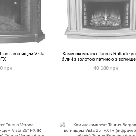
Lion з вогнищем Vista
Каминокомплект Taurus Raffaele ун
"FX
білий з золотою патиною з вогнище
25" FX IR (інфрачервоний обо
90 грн
40 180 грн