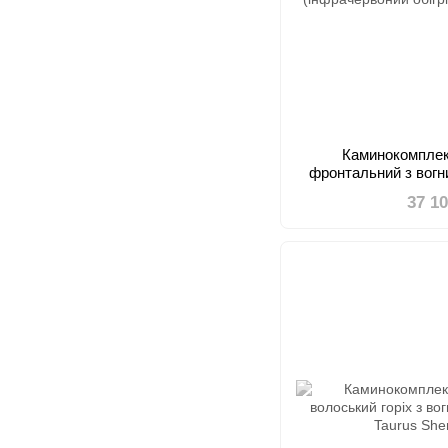
Каминокомплек
фронтальний з вогн
(інфрачерво
37 1