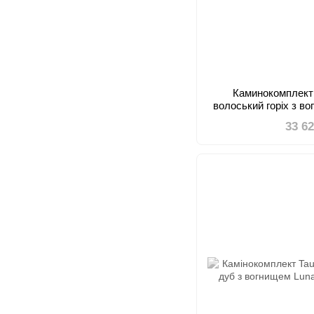
Каминокомплект
волоський горіх з во
33 6