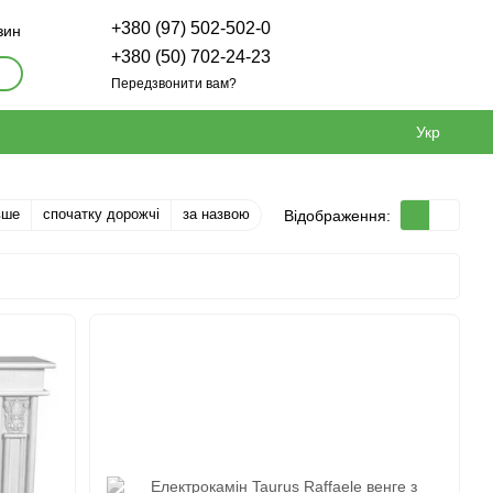
+380 (97) 502-502-0
зин
+380 (50) 702-24-23
Передзвонити вам?
Укр
вше
спочатку дорожчі
за назвою
Відображення: