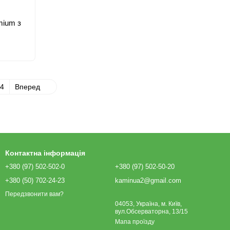
mium з
4
Вперед
Контактна інформація
+380 (97) 502-502-0
+380 (97) 502-50-20
+380 (50) 702-24-23
kaminua2@gmail.com
Передзвонити вам?
04053, Україна, м. Київ,
вул.Обсерваторна, 13/15
Мапа проїзду