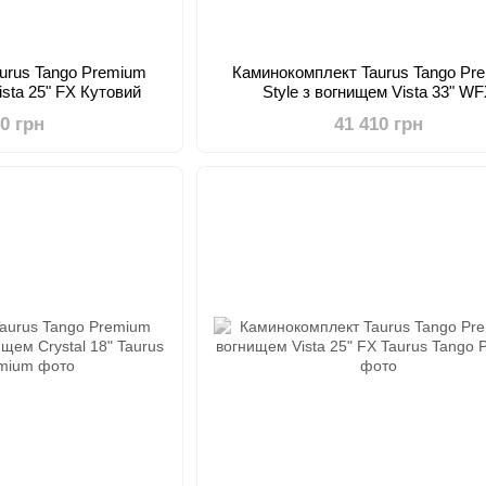
urus Tango Premium
Каминокомплект Taurus Tango Pr
ista 25" FX Кутовий
Style з вогнищем Vista 33" W
80 грн
41 410 грн