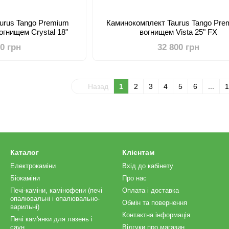
urus Tango Premium
Каминокомплект Taurus Tango Pre
вогнищем Crystal 18"
вогнищем Vista 25" FX
20 грн
32 800 грн
Назад
1
2
3
4
5
6
...
1
Каталог
Клієнтам
Електрокаміни
Вхід до кабінету
Біокаміни
Про нас
Печі-каміни, камінофени (печі
Оплата і доставка
опалювальні і опалювально-
Обмін та повернення
варильні)
Контактна інформація
Печі кам'янки для лазень і
саун
Відгуки про магазин