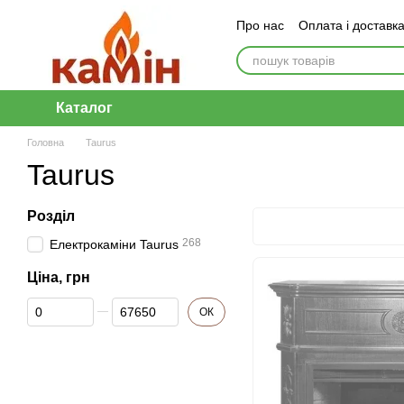
Перейти до основного контенту
Про нас
Оплата і доставк
Каталог
Головна
Taurus
Taurus
Розділ
268
Електрокаміни Taurus
Ціна, грн
Від Ціна, грн
До Ціна, грн
ОК