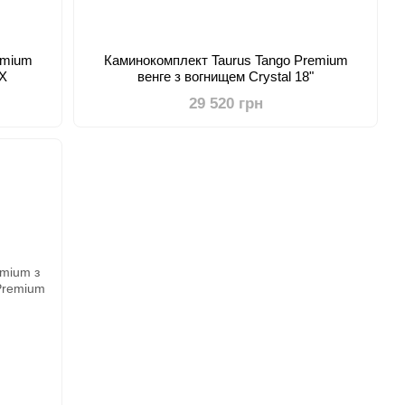
emium
Каминокомплект Taurus Tango Premium
FX
венге з вогнищем Crystal 18"
29 520 грн