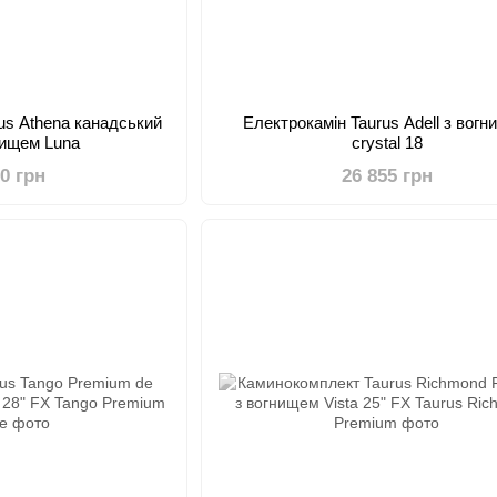
us Athena канадський
Електрокамін Taurus Adell з вог
нищем Luna
crystal 18
10 грн
26 855 грн