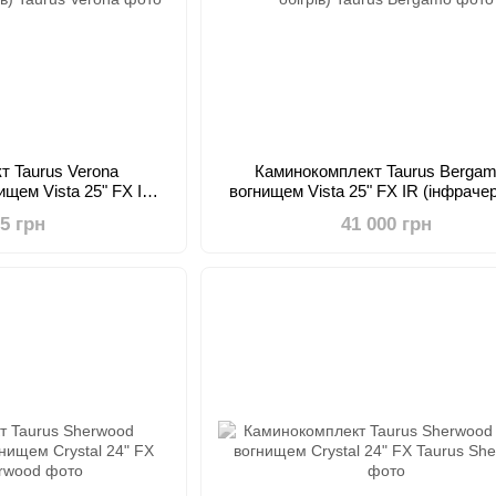
т Taurus Verona
Каминокомплект Taurus Bergam
ищем Vista 25" FX IR
вогнищем Vista 25" FX IR (інфраче
ний обігрів)
обігрів)
05 грн
41 000 грн