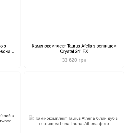
o з
Каминокомплект Taurus Afelia з вогнищем
рвоний
Crystal 24" FX
33 620 грн