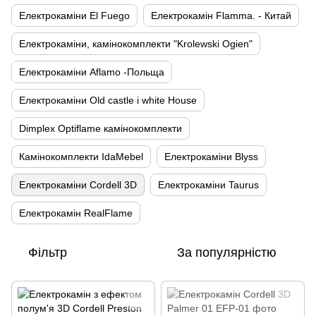
Електрокаміни El Fuego
Електрокамін Flamma. - Китай
Електрокаміни, камінокомплекти "Krolewski Ogien"
Електрокаміни Aflamo -Польща
Електрокаміни Old castle і white House
Dimplex Optiflame камінокомплекти
Камінокомплекти IdaMebel
Електрокаміни Blyss
Електрокаміни Cordell 3D
Електрокаміни Taurus
Електрокамін RealFlame
Фільтр
За популярністю