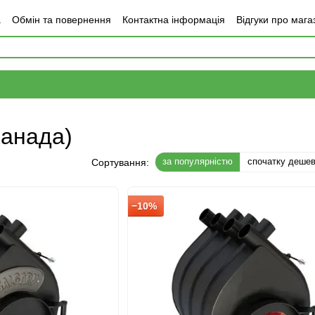
а
Обмін та повернення
Контактна інформація
Відгуки про мага
Канада)
за популярністю
спочатку деше
Сортування:
−10%