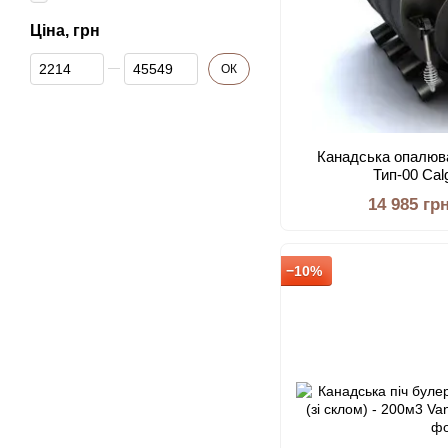
Ціна, грн
Від Ціна, грн
До Ціна, грн
ОК
Канадська опалюв
Тип-00 Cal
14 985 гр
−10%