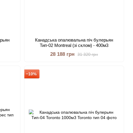
ерьян
Канадська опалювальна піч булерьян
Тип-02 Montreal (зі склом) - 400м3
28 188 грн
31 320 грн
−10%