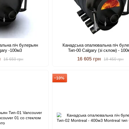
альна піч булерьян
Канадська опалювальна піч бул
gary -100м3
Тип-00 Calgary (зі склом) - 100
н
16 605 грн
16 650 грн
18 450 грн
−10%