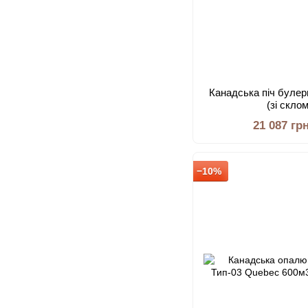
Канадська піч булер
(зі скло
21 087 гр
−10%