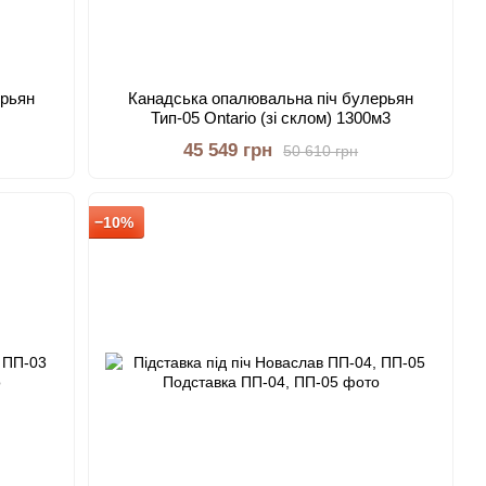
ерьян
Канадська опалювальна піч булерьян
Тип-05 Ontario (зі склом) 1300м3
45 549 грн
50 610 грн
−10%