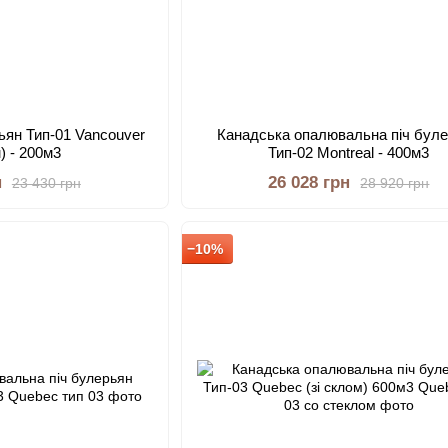
ьян Тип-01 Vancouver
Канадська опалювальна піч бул
м) - 200м3
Тип-02 Montreal - 400м3
н
26 028 грн
23 430 грн
28 920 грн
−10%