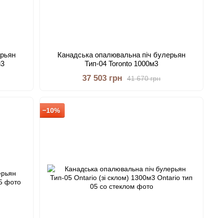
ерьян
Канадська опалювальна піч булерьян
м3
Тип-04 Toronto 1000м3
37 503 грн
41 670 грн
−10%