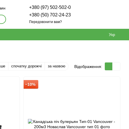
+380 (97) 502-502-0
зин
+380 (50) 702-24-23
Передзвонити вам?
Укр
вше
спочатку дорожчі
за назвою
Відображення:
−10%