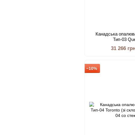
Канадська опалюв
Тип-03 Qu
31 266 гр
−10%