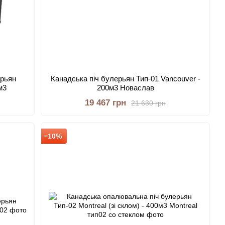
ерьян
Канадська піч булерьян Тип-01 Vancouver -
м3
200м3 Новаслав
19 467 грн
21 630 грн
−10%