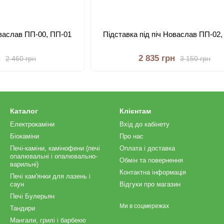
оваслав ПП-00, ПП-01
Підставка під піч Новаслав ПП-02,
н
2 835 грн
2 460 грн
3 150 грн
Каталог
Клієнтам
Електрокаміни
Вхід до кабінету
Біокаміни
Про нас
Печі-каміни, камінофени (печі
Оплата і доставка
опалювальні і опалювально-
Обмін та повернення
варильні)
Контактна інформація
Печі кам'янки для лазень і
саун
Відгуки про магазин
Печі Булерьян
Ми в соцмережах
Тандири
Мангали, грилі і барбекю