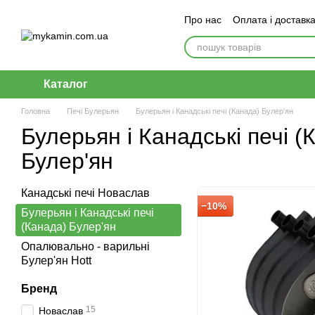
Перейти до основного контенту
Про нас
Оплата і доставк
Каталог
Головна
Печі Булерьян
Булерьян і Канадські печі (Канада) Булер'ян
Булерьян і Канадські печі (
Булер'ян
Канадські печі Новаслав
−10%
Булерьян і Канадські печі
(Канада) Булер'ян
Опалювально - варильні
Булер'ян Hott
Бренд
15
Новаслав