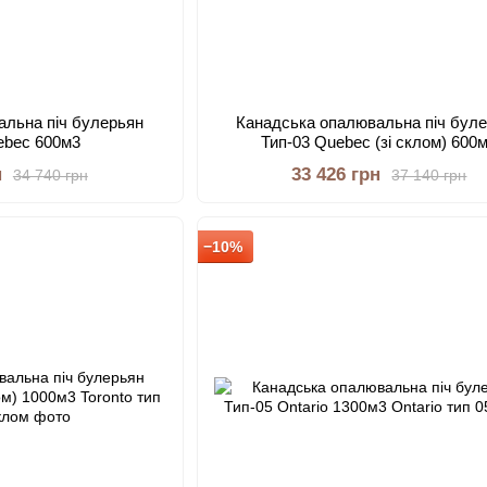
альна піч булерьян
Канадська опалювальна піч бул
ebec 600м3
Тип-03 Quebec (зі склом) 600
н
33 426 грн
34 740 грн
37 140 грн
−10%