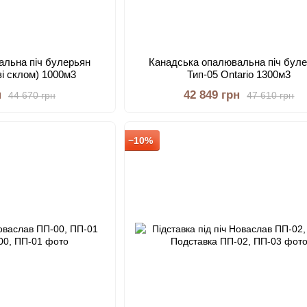
альна піч булерьян
Канадська опалювальна піч бул
(зі склом) 1000м3
Тип-05 Ontario 1300м3
н
42 849 грн
44 670 грн
47 610 грн
−10%