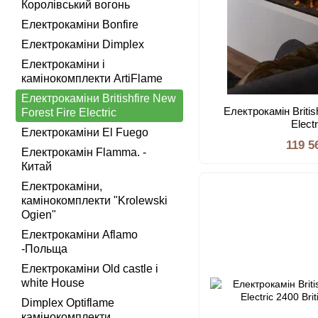
Королівський вогонь
Електрокаміни Bonfire
Електрокаміни Dimplex
Електрокаміни і
камінокомплекти ArtiFlame
Електрокаміни Britishfire New
Електрокамін Britis
Forest Fire Electric
Elect
Електрокаміни El Fuego
119 5
Електрокамін Flamma. -
Китай
Електрокаміни,
камінокомплекти "Krolewski
Ogien"
Електрокаміни Aflamo
-Польща
Електрокаміни Old castle і
white House
Dimplex Optiflame
камінокомплекти