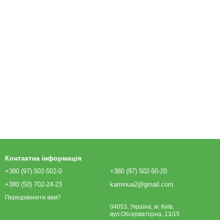
Контактна інформація
+380 (97) 502-502-0
+380 (97) 502-50-20
+380 (50) 702-24-23
kaminua2@gmail.com
Передзвонити вам?
04053, Україна, м. Київ,
вул.Обсерваторна, 13/15