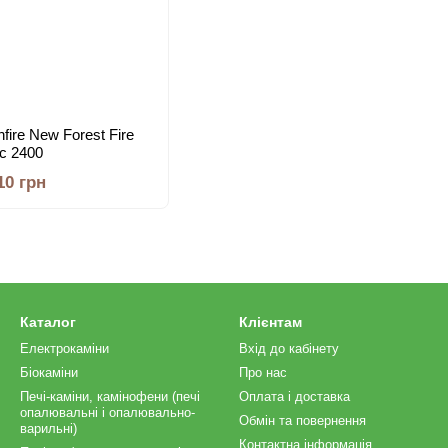
hfire New Forest Fire
ic 2400
10 грн
Каталог
Клієнтам
Електрокаміни
Вхід до кабінету
Біокаміни
Про нас
Печі-каміни, камінофени (печі
Оплата і доставка
опалювальні і опалювально-
Обмін та повернення
варильні)
Контактна інформація