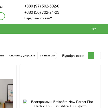
+380 (97) 502-502-0
зин
+380 (50) 702-24-23
Передзвонити вам?
Укр
вше
спочатку дорожчі
за назвою
Відображення: