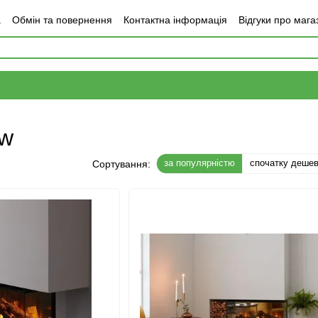
а
Обмін та повернення
Контактна інформація
Відгуки про мага
ew
за популярністю
спочатку деше
Сортування: