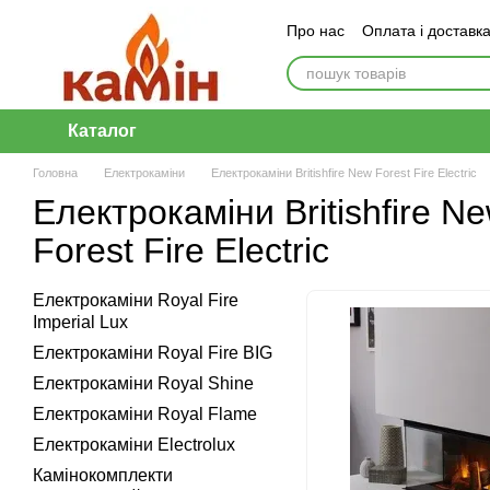
Перейти до основного контенту
Про нас
Оплата і доставк
Каталог
Головна
Електрокаміни
Електрокаміни Britishfire New Forest Fire Electric
Електрокаміни Britishfire N
Forest Fire Electric
Електрокаміни Royal Fire
Imperial Lux
Електрокаміни Royal Fire BIG
Електрокаміни Royal Shine
Електрокаміни Royal Flame
Електрокаміни Electrolux
Камінокомплекти