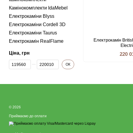
Камінокомплекти IdaMebel
Електрокаміни Blyss
Електрокаміни Cordell 3D
Електрокаміни Taurus
Електрокамін Britis
Електрокамін RealFlame
Electr
Ціна, грн
220 0
Від Ціна, грн
До Ціна, грн
ОК
© 2026
Приймаємо до оплати