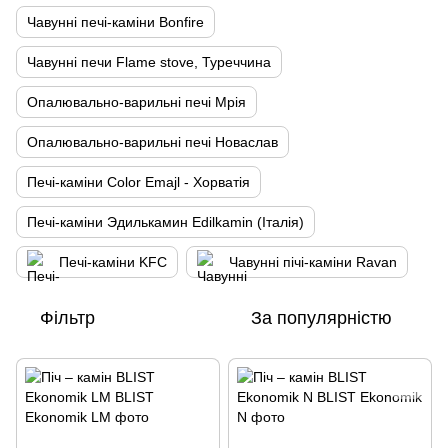
Чавунні печі-каміни Bonfire
Чавунні печи Flame stove, Туреччина
Опалювально-варильні печі Мрія
Опалювально-варильні печі Новаслав
Печі-каміни Color Emajl - Хорватія
Печі-каміни Эдилькамин Edilkamin (Італія)
Печі-каміни KFC
Чавунні пічі-каміни Ravan
Фільтр
За популярністю