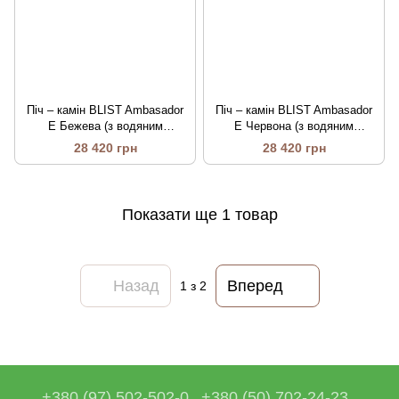
Піч – камін BLIST Ambasador
Піч – камін BLIST Ambasador
E Бежева (з водяним
E Червона (з водяним
контуром)
контуром)
28 420 грн
28 420 грн
Показати ще 1 товар
Назад
Вперед
1
з 2
+380 (97) 502-502-0
+380 (50) 702-24-23