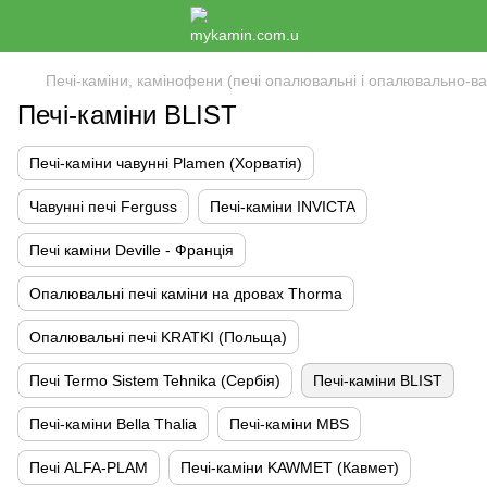
Печі-каміни, камінофени (печі опалювальні і опалювально-ва
Печі-каміни BLIST
Печі-каміни чавунні Plamen (Хорватія)
Чавунні печі Ferguss
Печі-каміни INVICTA
Печі каміни Deville - Франція
Опалювальні печі каміни на дровах Thorma
Опалювальні печі KRATKI (Польща)
Печі Termo Sistem Tehnika (Сербія)
Печі-каміни BLIST
Печі-каміни Bella Thalia
Печі-каміни MBS
Печі ALFA-PLAM
Печі-каміни KAWMET (Кавмет)