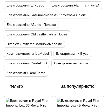
Електрокаміни El Fuego
Електрокамін Flamma. - Китай
Електрокаміни, камінокомплекти "Krolewski Ogien"
Електрокаміни Aflamo -Польща
Електрокаміни Old castle і white House
Dimplex Optiflame камінокомплекти
Камінокомплекти IdaMebel
Електрокаміни Blyss
Електрокаміни Cordell 3D
Електрокаміни Taurus
Електрокамін RealFlame
Фільтр
За популярністю