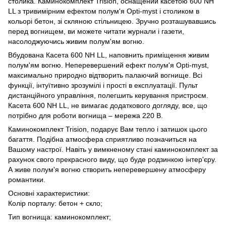
столика. Каминокомплект Trision, оснащений касетою 600 NH
LL з тривимірним ефектом полум'я Opti-myst і столиком в
кольорі бетон, зі скляною стільницею. Зручно розташувавшись
перед вогнищем, ви можете читати журнали і газети,
насолоджуючись живим полум'ям вогню.
Вбудована Касета 600 NH LL, наповнить приміщення живим
полум'ям вогню. Неперевершений ефект полум'я Opti-myst,
максимально природно відтворить палаючий вогнище.
Всі
функції, інтуїтивно зрозумілі і прості в експлуатації. Пульт
дистанційного управління, полегшить керування пристроєм.
Касета 600 NH LL, не вимагає додаткового догляду, все, що
потрібно для роботи вогнища – мережа 220 В.
Каминокомплект Trision, подарує Вам тепло і затишок цього
багаття. Подібна атмосфера сприятливо позначиться на
Вашому настрої. Навіть у вимкненому стані каминокомплект за
рахунок свого прекрасного виду, що буде родзинкою інтер'єру.
А живе полум'я вогню створить неперевершену атмосферу
романтики.
Основні характеристики:
Колір порталу: бетон + скло;
Тип вогнища: каминокомплект;