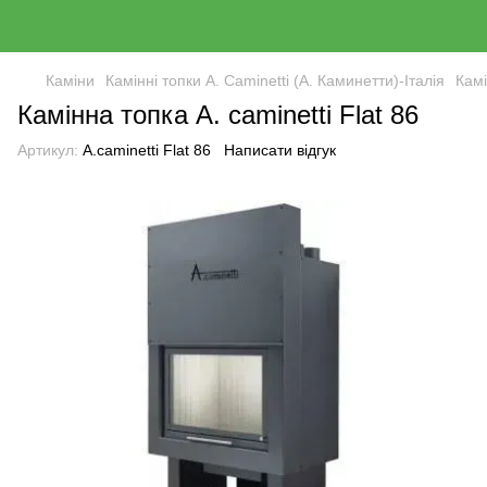
Каміни
Камінні топки A. Caminetti (А. Каминетти)-Італія
Камі
Камінна топка A. caminetti Flat 86
Артикул:
A.caminetti Flat 86
Написати відгук