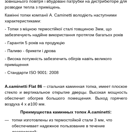
зовнішнього повітря і вбудовані патрубки на дистрибюторе для
розводки тепла з приміщень.
Камінні топки компанії A. Caminetti володіють наступними
характеристиками:
- Топки з міцною термостійкої сталі товщиною 3мм, що
забезпечують надійне використання протягом багатьох років
- Гарантія 5 років на продукцію
- Паливо - брикети і дрова
- Висока потужність забезпечить обігрів навіть великого
приміщення
- Стандарти ISO 9001: 2008
A.caminetti Flat 86
– стальная каминная топка, имеет плоское
стекло и вертикальное открытие дверцы. Высокая мощность
обеспечит обогрев большого помещения. Выход горячего
воздуха 4 x ø100 мм.
Преимущества каминных топок A.caminetti:
топки изготовлены из термостойкой стали 3 мм, что
обеспечивает надежное пользование в течение
десятилетий;