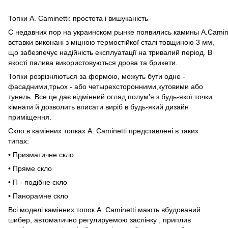
Топки A. Caminetti: простота і вишуканість
С недавних пор на украинском рынке появились камины A.Camine
вставки виконані з міцною термостійкої сталі товщиною 3 мм,
що забезпечує надійність експлуатації на тривалий період. В
якості палива використовуються дрова та брикети.
Топки розрізняються за формою, можуть бути одне -
фасадними,трьох - або четырехсторонними,кутовими або
тунель. Все це дає відмінний огляд полум'я з будь-якої точки
кімнати й дозволить вписати виріб в будь-який дизайн
приміщення.
Скло в камінних топках A. Caminetti представлені в таких
типах:
• Призматичне скло
• Пряме скло
• П - подібне скло
• Панорамне скло
Всі моделі камінних топок A. Caminetti мають вбудований
шибер, автоматично регулируемою заслінку , приплив