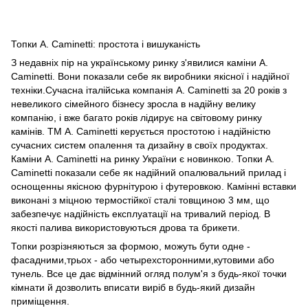
Топки A. Caminetti: простота і вишуканість
З недавніх пір на українському ринку з'явилися каміни A.
Caminetti. Вони показали себе як виробники якісної і надійної
техніки.Сучасна італійська компанія A. Caminetti за 20 років з
невеликого сімейного бізнесу зросла в надійну велику
компанію, і вже багато років лідирує на світовому ринку
камінів. ТМ A. Caminetti керується простотою і надійністю
сучасних систем опалення та дизайну в своїх продуктах.
Каміни A. Caminetti на ринку України є новинкою. Топки A.
Caminetti показали себе як надійний опалювальний прилад і
оснощенны якісною фурнітурою і футеровкою. Камінні вставки
виконані з міцною термостійкої сталі товщиною 3 мм, що
забезпечує надійність експлуатації на тривалий період. В
якості палива використовуються дрова та брикети.
Топки розрізняються за формою, можуть бути одне -
фасадними,трьох - або четырехсторонними,кутовими або
тунель. Все це дає відмінний огляд полум'я з будь-якої точки
кімнати й дозволить вписати виріб в будь-який дизайн
приміщення.