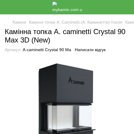
Каміни
Камінні топки A. Caminetti (А. Каминетти)-Італія
Камі
Камінна топка A. caminetti Crystal 90
Max 3D (New)
Артикул:
A.caminetti Crystal 90 Ma
Написати відгук