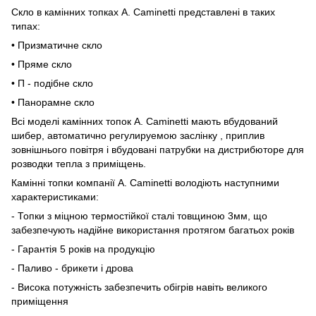
Скло в камінних топках A. Caminetti представлені в таких
типах:
• Призматичне скло
• Пряме скло
• П - подібне скло
• Панорамне скло
Всі моделі камінних топок A. Caminetti мають вбудований
шибер, автоматично регулируемою заслінку , приплив
зовнішнього повітря і вбудовані патрубки на дистрибюторе для
розводки тепла з приміщень.
Камінні топки компанії A. Caminetti володіють наступними
характеристиками:
- Топки з міцною термостійкої сталі товщиною 3мм, що
забезпечують надійне використання протягом багатьох років
- Гарантія 5 років на продукцію
- Паливо - брикети і дрова
- Висока потужність забезпечить обігрів навіть великого
приміщення