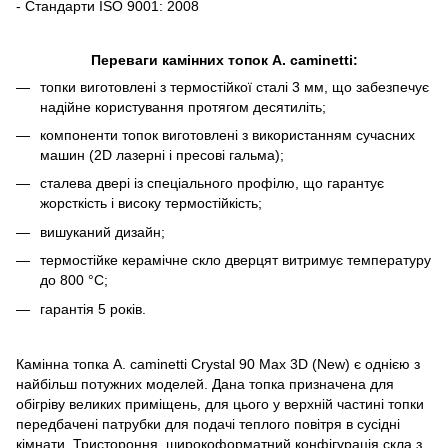
- Стандарти ISO 9001: 2008
Переваги камінних топок A. caminetti:
топки виготовлені з термостійкої сталі 3 мм, що забезпечує
надійне користування протягом десятиліть;
компоненти топок виготовлені з використанням сучасних
машин (2D лазерні і пресові гальма);
сталева двері із спеціального профілю, що гарантує
жорсткість і високу термостійкість;
вишуканий дизайн;
термостійке керамічне скло дверцят витримує температуру
до 800 °C;
гарантія 5 років.
Камінна топка A. caminetti Crystal 90 Max 3D (New) є однією з
найбільш потужних моделей. Дана топка призначена для
обігріву великих приміщень, для цього у верхній частині топки
передбачені патрубки для подачі теплого повітря в сусідні
кімнати. Тристороння, широкоформатний конфігурація скла з