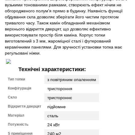
вузькими тонованими рамками, створюють ефект нічим не
обгородженого полум'я прямо в будинку. Наявність функції
обдування скла дозволяє зберігати його чистим протягом
тривалого часу. Також камін обладнаний механізмом
верхнього відкриття дверцят, що дозволяє ефективно
використовувати простір біля каміна. Корпус топки
виготовлений з 3 мм, жароміцної сталі і футерований
керамічними панелями. Для зручності установки топка має
регульовані ніжки.
Технічні характеристики:
Тип топки
з повітряним опаленням
Конфігурація
тристороння
Скло
тристороннє
Відкриття дверцят
підйомне
Матеріал
сталь
Потужність
24 кВт
S приміщення
240 м2