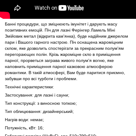
Банні процедури, що зміцнюють імунітет і дарують масу
позитивних емоцій. Піч для лазні Ферінгер Ламель Міні
Змійовик метал (відкрита кам'янка), буде надійним джерелом
пари і Вашого гарного настрою. Піч оснащена жароміцним
склом, яке дозволить спостерігати за прекрасним полум'ям
перегорающих полін. Крізь жароміцне скло в приміщення
парної, прорветься заграва живого полум'я вогню, яке
наповнить приміщення парної казковою атмосферою
романтики. В такій атмосфері, Вам буде паритися приємно,
забувши про всі турботи і проблеми.
Технічні характеристики:
Застосування: для лазні і сауни;
Тип конструкції: з виносною топкою;
Тип облицювання: дизайнерський;
Нагрів води: немає;
Потужність, кВт: 16;
Габаритні розміри (ШхВхГ), мм: 510х790х510;