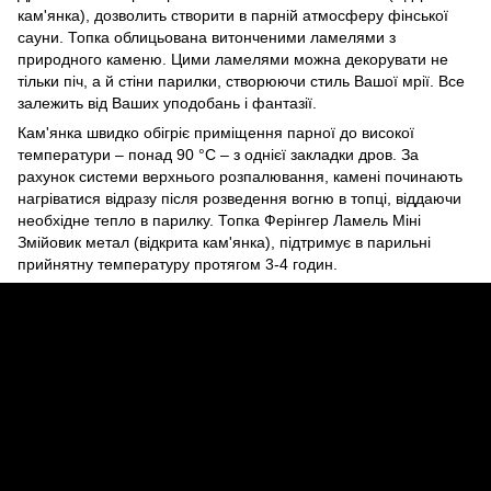
кам'янка), дозволить створити в парній атмосферу фінської
сауни. Топка облицьована витонченими ламелями з
природного каменю. Цими ламелями можна декорувати не
тільки піч, а й стіни парилки, створюючи стиль Вашої мрії. Все
залежить від Ваших уподобань і фантазії.
Кам'янка швидко обігріє приміщення парної до високої
температури – понад 90 °С – з однієї закладки дров. За
рахунок системи верхнього розпалювання, камені починають
нагріватися відразу після розведення вогню в топці, віддаючи
необхідне тепло в парилку. Топка Ферінгер Ламель Міні
Змійовик метал (відкрита кам'янка), підтримує в парильні
прийнятну температуру протягом 3-4 годин.