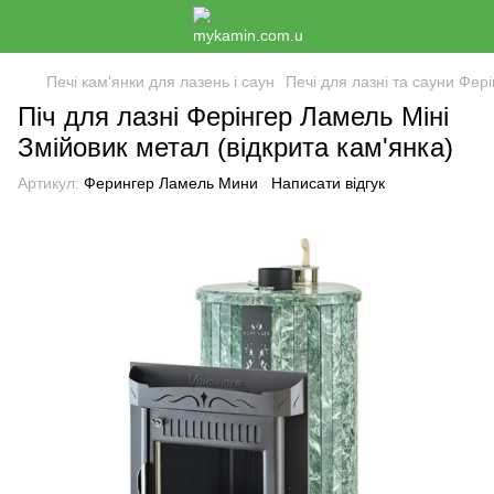
Печі кам'янки для лазень і саун
Печі для лазні та сауни Фері
Піч для лазні Ферінгер Ламель Міні
Змійовик метал (відкрита кам'янка)
Артикул:
Ферингер Ламель Мини
Написати відгук