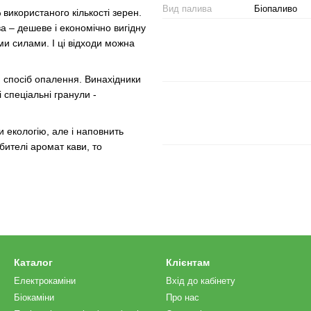
Вид палива
Біопаливо
використаного кількості зерен.
а – дешеве і економічно вигідну
ми силами. І ці відходи можна
й спосіб опалення. Винахідники
 спеціальні гранули -
 екологію, але і наповнить
ителі аромат кави, то
Каталог
Клієнтам
Електрокаміни
Вхід до кабінету
Біокаміни
Про нас