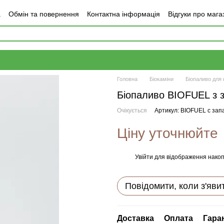
а
Обмін та повернення
Контактна інформація
Відгуки про мага
Головна
Біокаміни
Біопаливо для 
Біопаливо BIOFUEL з 
Очікується
Артикул: BIOFUEL с зап
Ціну уточнюйте
Увійти
для відображення накоп
%
Повідомити, коли з'яви
Доставка
Оплата
Гара