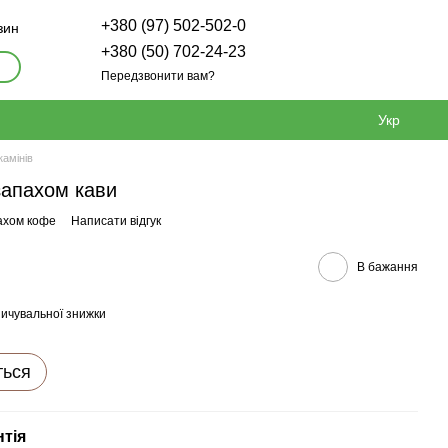
+380 (97) 502-502-0
зин
+380 (50) 702-24-23
Передзвонити вам?
Укр
камінів
запахом кави
ахом кофе
Написати відгук
В бажання
ичувальної знижки
ться
нтія