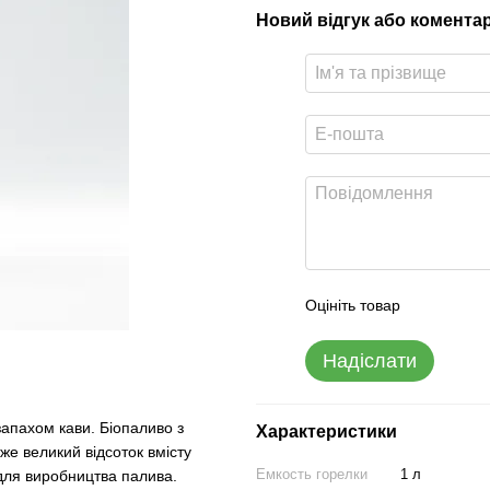
Новий відгук або комента
Оцініть товар
Надіслати
запахом кави. Біопаливо з
Характеристики
уже великий відсоток вмісту
Емкость горелки
1 л
 для виробництва палива.