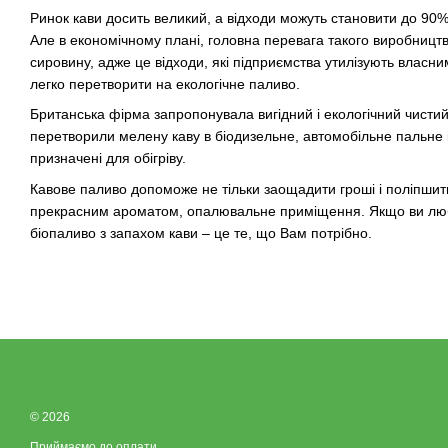
Ринок кави досить великий, а відходи можуть становити до 90% 
Але в економічному плані, головна перевага такого виробництв
сировину, адже це відходи, які підприємства утилізують власни
легко перетворити на екологічне паливо.
Британська фірма запропонувала вигідний і екологічний чисти
перетворили мелену каву в біодизельне, автомобільне пальне і
призначені для обігріву.
Кавове паливо допоможе не тільки заощадити гроші і поліпшити
прекрасним ароматом, опалювальне приміщення. Якщо ви люб
біопаливо з запахом кави – це те, що Вам потрібно.
© 2026
Приймаємо до оплати