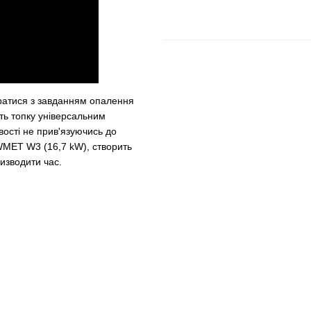
ратися з завданням опалення
ять топку універсальним
вості не прив'язуючись до
WMET W3 (16,7 kW), створить
изводити час.