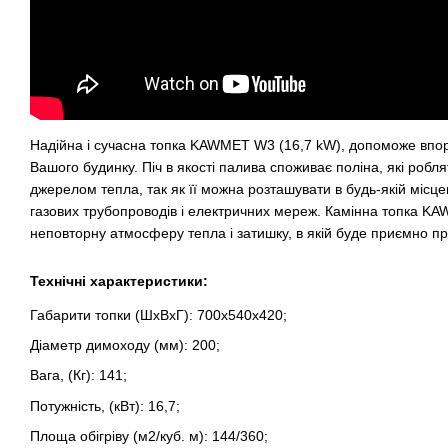
Надійна і сучасна топка KAWMET W3 (16,7 kW), допоможе впо
Вашого будинку. Піч в якості палива споживає поліна, які робл
джерелом тепла, так як її можна розташувати в будь-якій місце
газових трубопроводів і електричних мереж. Камінна топка KA
неповторну атмосферу тепла і затишку, в якій буде приємно пр
Технічні характеристики:
Габарити топки (ШхВхГ): 700х540х420;
Діаметр димоходу (мм): 200;
Вага, (Кг): 141;
Потужність, (кВт): 16,7;
Площа обігріву (м2/куб. м): 144/360;