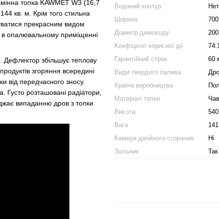
камінна топка KAWMET W3 (16,7
Водяний контур
Нет
144 кв. м. Крім того стильна
Ширина
700
уватися прекрасним видом
Діаметр димоходу
200
ь в опалювальному приміщенні
Коефіцієнт корисної дії
74.
Гарантійний строк
60 
. Дефлектор збільшує теплову
родуктів згоряння всередині
Види твердого палива
Др
ки від передчасного зносу.
Країна виробництва
По
. Густо розташовані радіатори,
Матеріал топки
Ча
джає випаданню дров з топки
Висота
540
Вага
141
Камера двойного сгорания
Ні
Зольник
Так