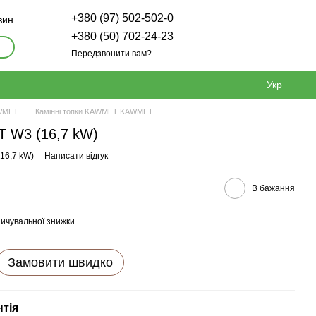
+380 (97) 502-502-0
зин
+380 (50) 702-24-23
Передзвонити вам?
Укр
AWMET
Камінні топки KAWMET KAWMET
 W3 (16,7 kW)
16,7 kW)
Написати відгук
В бажання
ичувальної знижки
Замовити швидко
нтія