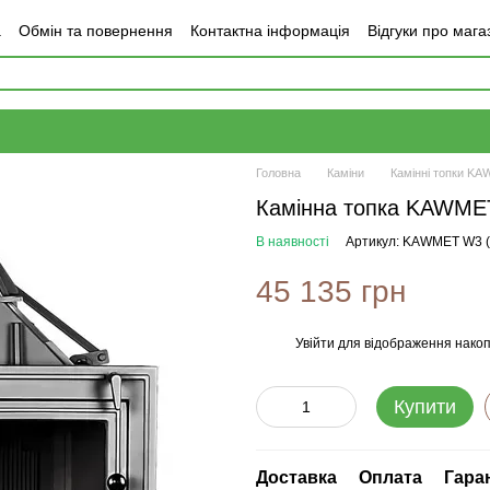
а
Обмін та повернення
Контактна інформація
Відгуки про мага
Головна
Каміни
Камінні топки K
Камінна топка KAWMET
В наявності
Артикул: KAWMET W3 (
45 135 грн
Увійти
для відображення накоп
%
Купити
Доставка
Оплата
Гара