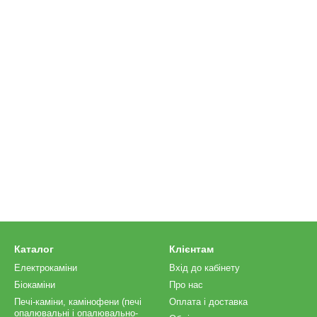
Каталог
Клієнтам
Електрокаміни
Вхід до кабінету
Біокаміни
Про нас
Печі-каміни, камінофени (печі
Оплата і доставка
опалювальні і опалювально-