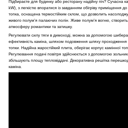
Підбираєте для будинку або ресторану надійну піч? Сучасна 
kW), з легкістю впоратися із завданням обігріву приміщення до 
топка, оснащена термостійким склом, що дозволить насолодж
живого полум'я палаючих полін. Живе полум'я вогню, створит
атмосферу романтики та затишку.
Регулювати силу тяги в димоході, можна за допомогою шибера
ефективність каміна, шляхом подовження шляху проходження п
топки. Надійна жаростійкий плита, оберігає корпус камінної топ
Регулювання подачі повітря здійснюється з допомогою зольника
збільшують площу тепловіддачі. Декоративна решітка перешко
каміна.