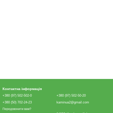
Контактна інформація
+380 (97) 502-502-0
+380 (97) 502-50-20
+380 (50) 702-24-23
kaminua2@gmail.com
Передзвонити вам?