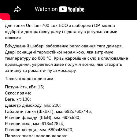
Для топки Uniflam 700 Lux ЕСО з шибером і DP, можна
підібрати декоративну раму і підставку з регульованими
ніжками.
Вбудований шибер, забезпечує регулювання тяги димаря.
Двері оснащені термостійкої керамікою, яка витримує
температуру до 800 °С. Крізь жароміцне скло в опалювальне
приміщення, увірветься живе полум'я вогню, яке створить
затишну та романтичну атмосферу.
Технічні характеристики:
Потужність, кВт: 15;
Скло: пряме;
Вага, кг: 130;
Діаметр димоходу, мм: 200;
Габарити топки (ШхВхГ), мм: 692х760х445;
Розміри фасаду: (ШхВ), мм: 692х530;
Розміри скла, мм: 613х428х4;
Розміри дверцят, мм: 680х485х20;
Паливо: тверді породи дерева;