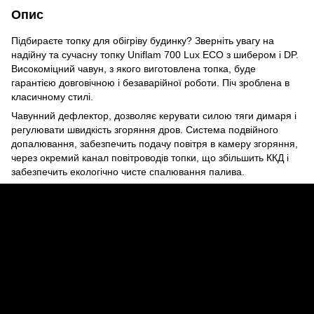
Опис
Підбираєте топку для обігріву будинку? Зверніть увагу на
надійну та сучасну топку Uniflam 700 Lux ЕСО з шибером і DP.
Високоміцний чавун, з якого виготовлена топка, буде
гарантією довговічною і безаварійної роботи. Піч зроблена в
класичному стилі.
Чавунний дефлектор, дозволяє керувати силою тяги димаря і
регулювати швидкість згоряння дров. Система подвійного
допалювання, забезпечить подачу повітря в камеру згоряння,
через окремий канал повітроводів топки, що збільшить ККД і
забезпечить екологічно чисте спалювання палива.