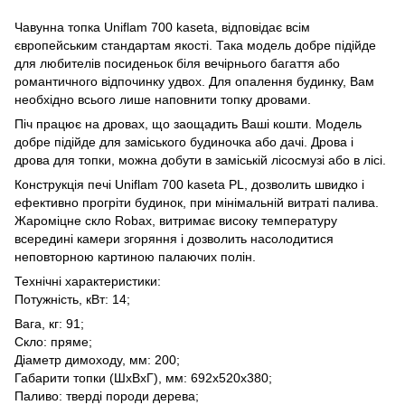
Чавунна топка Uniflam 700 kaseta, відповідає всім
європейським стандартам якості. Така модель добре підійде
для любителів посиденьок біля вечірнього багаття або
романтичного відпочинку удвох. Для опалення будинку, Вам
необхідно всього лише наповнити топку дровами.
Піч працює на дровах, що заощадить Ваші кошти. Модель
добре підійде для заміського будиночка або дачі. Дрова і
дрова для топки, можна добути в заміській лісосмузі або в лісі.
Конструкція печі Uniflam 700 kaseta PL, дозволить швидко і
ефективно прогріти будинок, при мінімальній витраті палива.
Жароміцне скло Robax, витримає високу температуру
всередині камери згоряння і дозволить насолодитися
неповторною картиною палаючих полін.
Технічні характеристики:
Потужність, кВт: 14;
Вага, кг: 91;
Скло: пряме;
Діаметр димоходу, мм: 200;
Габарити топки (ШхВхГ), мм: 692х520х380;
Паливо: тверді породи дерева;