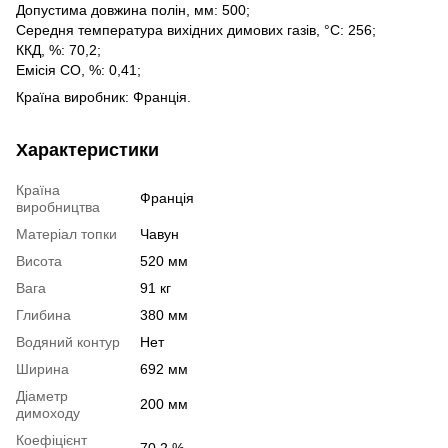
Допустима довжина полін, мм: 500;
Середня температура вихідних димових газів, °С: 256;
ККД, %: 70,2;
Емісія СО, %: 0,41;
Країна виробник: Франція.
Характеристики
Країна
Франція
виробництва
Матеріал топки
Чавун
Висота
520 мм
Вага
91 кг
Глибина
380 мм
Водяний контур
Нет
Ширина
692 мм
Діаметр
200 мм
димоходу
Коефіцієнт
70.2 %