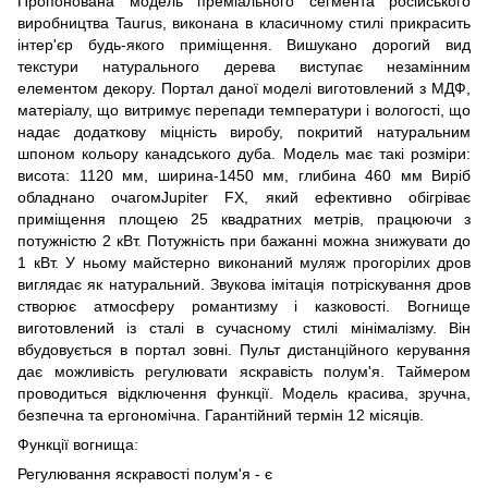
Пропонована модель преміального сегмента російського
виробництва Taurus, виконана в класичному стилі прикрасить
інтер'єр будь-якого приміщення. Вишукано дорогий вид
текстури натурального дерева виступає незамінним
елементом декору. Портал даної моделі виготовлений з МДФ,
матеріалу, що витримує перепади температури і вологості, що
надає додаткову міцність виробу, покритий натуральним
шпоном кольору канадського дуба. Модель має такі розміри:
висота: 1120 мм, ширина-1450 мм, глибина 460 мм Виріб
обладнано очагомJupiter FX, який ефективно обігріває
приміщення площею 25 квадратних метрів, працюючи з
потужністю 2 кВт. Потужність при бажанні можна знижувати до
1 кВт. У ньому майстерно виконаний муляж прогорілих дров
виглядає як натуральний. Звукова імітація потріскування дров
створює атмосферу романтизму і казковості. Вогнище
виготовлений із сталі в сучасному стилі мінімалізму. Він
вбудовується в портал зовні. Пульт дистанційного керування
дає можливість регулювати яскравість полум'я. Таймером
проводиться відключення функції. Модель красива, зручна,
безпечна та ергономічна. Гарантійний термін 12 місяців.
Функції вогнища:
Регулювання яскравості полум'я - є