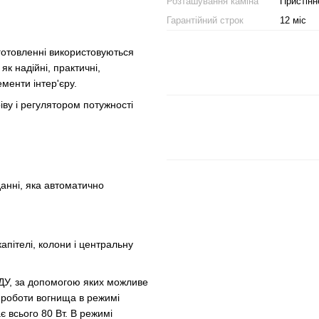
Розташування каміна
Пристінн
Гарантійний строк
12 міс
готовленні використовуються
як надійні, практичні,
ементи інтер'єру.
ву і регулятором потужності
анні, яка автоматично
капітелі, колони і центральну
ДУ, за допомогою яких можливе
р роботи вогнища в режимі
є всього 80 Вт. В режимі