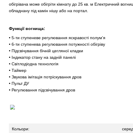
обігрівача може обігріти кімнату до 25 кв. м Електричний вогн
обладнану під камін нішу або на портал.
Функції вогнища:
• 5-ти ступеневе регулювання яскравості полум'я
• 6-ти ступенева регулювання потужності обігріву
• Підсвічування бічній цегляної кладки
• Індикатор стану на задній панелі
• Світлодіодна технологія
• Таймер
• Звукова імітація потріскування дров
• Пульт ДУ
• Регулювання підсвічування дров
Кольори:
серед