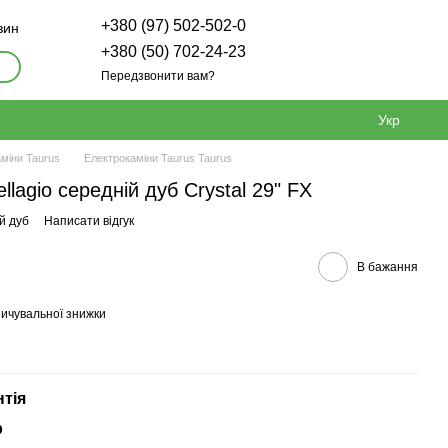
+380 (97) 502-502-0
зин
+380 (50) 702-24-23
Передзвонити вам?
Укр
міни Taurus
Електрокаміни Taurus Taurus
llagio середній дуб Crystal 29" FX
й дуб
Написати відгук
В бажання
ичувальної знижки
нтія
р