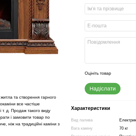
Оцініть товар
Надіслати
 житла та створення гарного
трокаміни все частіше
Характеристики
і т. д. Продаж такого виду
рати і замовити товар по
Вид палива
Електри
че, ніж на традиційні каміни з
Вага каміну
70 кг