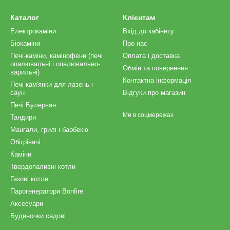
Каталог
Клієнтам
Електрокаміни
Вхід до кабінету
Біокаміни
Про нас
Печі-каміни, камінофени (печі
Оплата і доставка
опалювальні і опалювально-
Обмін та повернення
варильні)
Контактна інформація
Печі кам'янки для лазень і
саун
Відгуки про магазин
Печі Булерьян
Ми в соцмережах
Тандири
Мангали, грилі і барбекю
Обігрівачі
Каміни
Твердопаливні котли
Газові котли
Парогенератори Bonfire
Аксесуари
Будиночки садові