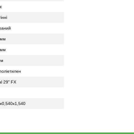
є
інні
раний
 мм
 мм
мм
поліетилен
al 29" FX
х0,540х1,540