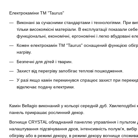
Електрокаміни ТМ "Taurus"
Виконані за сучасними стандартами і технологіями. При ви
тільки високоякісні матеріали. В експлуатації показали себе 
функціональні, економічні, ергономічні і легко вбудовані ел
Кожен електрокамін ТМ "Taurus" оснащений функцією обігрі
нагріву.
Безпечні для дітей і тварин.
Захист від перегріву запобігає теплові пошкодження.
У разі якщо камін перекинувся спрацює захист при перекид
відключає подачу електрики.
Камін Bellagio виконаний у кольорі середній дуб. Хвилеподібні 
панель прикрашає рослинний декор.
Вогнище CRYSTAL обладнаний панеллю управління і пультом 
налаштування підсвічування дров, інтенсивність полум'я, вибі
обігріву або в режимі декору, в режимі декору вогнище спожива