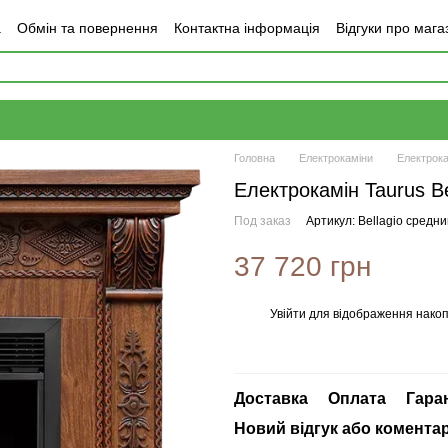
а
Обмін та повернення
Контактна інформація
Відгуки про мага
Головна
Електрокаміни
Електрока
Електрокамін Taurus Be
Под заказ
Артикул: Bellagio средни
37 720 грн
Увійти
для відображення накоп
%
Доставка
Оплата
Гара
Новий відгук або комента