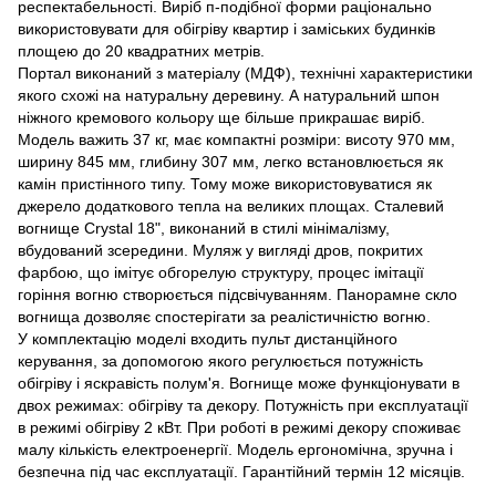
респектабельності. Виріб п-подібної форми раціонально
використовувати для обігріву квартир і заміських будинків
площею до 20 квадратних метрів.
Портал виконаний з матеріалу (МДФ), технічні характеристики
якого схожі на натуральну деревину. А натуральний шпон
ніжного кремового кольору ще більше прикрашає виріб.
Модель важить 37 кг, має компактні розміри: висоту 970 мм,
ширину 845 мм, глибину 307 мм, легко встановлюється як
камін пристінного типу. Тому може використовуватися як
джерело додаткового тепла на великих площах. Сталевий
вогнище Crystal 18", виконаний в стилі мінімалізму,
вбудований зсередини. Муляж у вигляді дров, покритих
фарбою, що імітує обгорелую структуру, процес імітації
горіння вогню створюється підсвічуванням. Панорамне скло
вогнища дозволяє спостерігати за реалістичністю вогню.
У комплектацію моделі входить пульт дистанційного
керування, за допомогою якого регулюється потужність
обігріву і яскравість полум'я. Вогнище може функціонувати в
двох режимах: обігріву та декору. Потужність при експлуатації
в режимі обігріву 2 кВт. При роботі в режимі декору споживає
малу кількість електроенергії. Модель ергономічна, зручна і
безпечна під час експлуатації. Гарантійний термін 12 місяців.