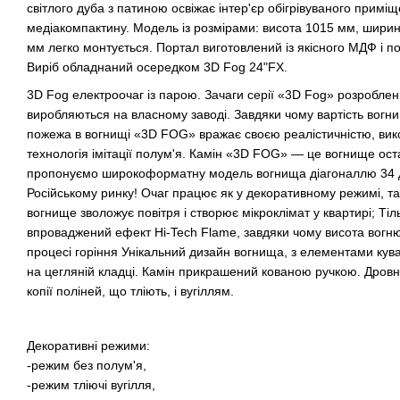
світлого дуба з патиною освіжає інтер'єр обігрівуваного примі
медіакомпактину. Модель із розмірами: висота 1015 мм, ширин
мм легко монтується. Портал виготовлений із якісного МДФ і
Виріб обладнаний осередком 3D Fog 24"FX.
3D Fog електроочаг із парою. Зачаги серії «3D Fog» розроблені
виробляються на власному заводі. Завдяки чому вартість вог
пожежа в вогнищі «3D FOG» вражає своєю реалістичністю, вик
технологія імітації полум'я. Камін «3D FOG» — це вогнище ост
пропонуємо широкоформатну модель вогнища діагоналлю 34 д
Російському ринку! Очаг працює як у декоративному режимі, так
вогнище зволожує повітря і створює мікроклімат у квартирі; Ті
впроваджений ефект Hi-Tech Flame, завдяки чому висота вогню
процесі горіння Унікальний дизайн вогнища, з елементами куван
на цегляній кладці. Камін прикрашений кованою ручкою. Дровн
копії поліней, що тліють, і вугіллям.
Декоративні режими:
-режим без полум'я,
-режим тліючі вугілля,