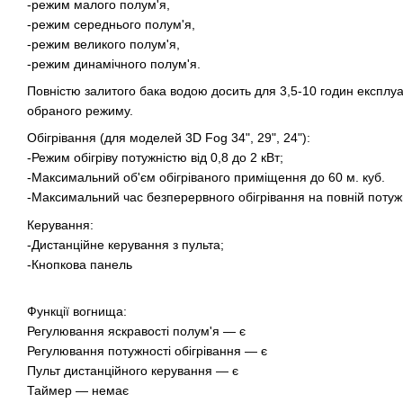
-режим малого полум'я,
-режим середнього полум'я,
-режим великого полум'я,
-режим динамічного полум'я.
Повністю залитого бака водою досить для 3,5-10 годин експлуат
обраного режиму.
Обігрівання (для моделей 3D Fog 34", 29", 24"):
-Режим обігріву потужністю від 0,8 до 2 кВт;
-Максимальний об'єм обігріваного приміщення до 60 м. куб.
-Максимальний час безперервного обігрівання на повній потуж
Керування:
-Дистанційне керування з пульта;
-Кнопкова панель
Функції вогнища:
Регулювання яскравості полум'я — є
Регулювання потужності обігрівання — є
Пульт дистанційного керування — є
Таймер — немає