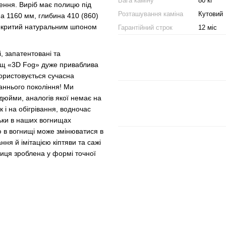
Вага каміну
80 кг
щення. Виріб має полицю під
Розташування каміна
Кутовий
а 1160 мм, глибина 410 (860)
 покритий натуральним шпоном
Гарантійний строк
12 міс
, запатентовані та
нищ «3D Fog» дуже приваблива
ористовується сучасна
аннього покоління! Ми
юйми, аналогів якої немає на
 і на обігрівання, водночас
льки в наших вогнищах
 в вогнищі може змінюватися в
ня й імітацією кіптяви та сажі
иця зроблена у формі точної