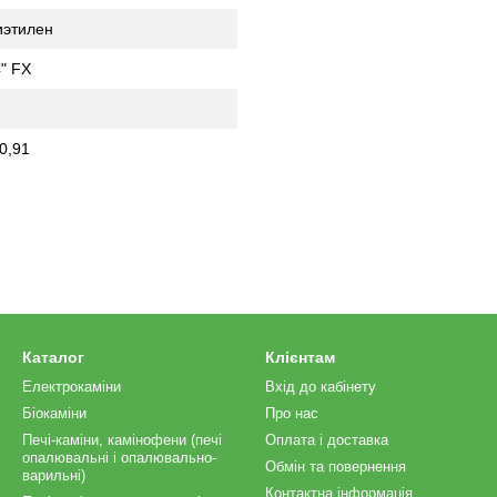
иэтилен
4" FX
0,91
Каталог
Клієнтам
Електрокаміни
Вхід до кабінету
Біокаміни
Про нас
Печі-каміни, камінофени (печі
Оплата і доставка
опалювальні і опалювально-
Обмін та повернення
варильні)
Контактна інформація