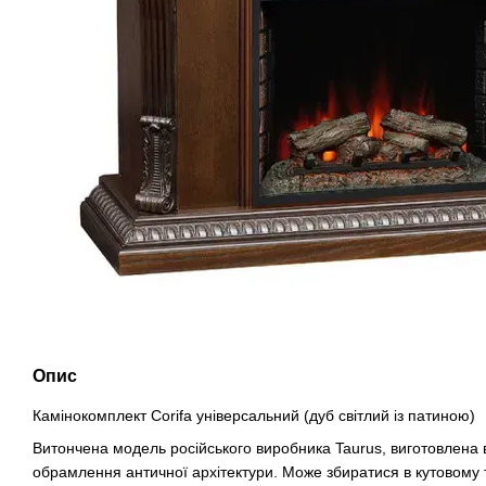
Опис
Камінокомплект Corifa універсальний (дуб світлий із патиною)
Витончена модель російського виробника Taurus, виготовлена
обрамлення античної архітектури. Може збиратися в кутовому т