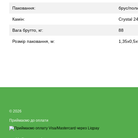
Паковання:
брус/пол
Камін:
Crystal 2
Вага брутто, кг:
88
Розмір паковання, м:
1,35х0,5х
© 2026
Приймаємо до оплати