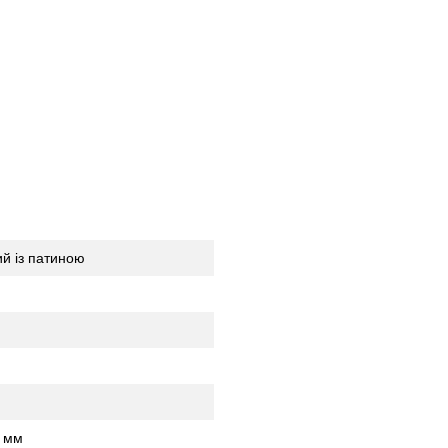
ий із патиною
) мм