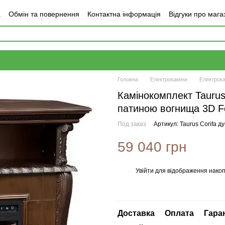
а
Обмін та повернення
Контактна інформація
Відгуки про мага
Головна
Електрокаміни
Електрока
Камінокомплект Taurus 
патиною вогнища 3D F
Под заказ
Артикул: Taurus Corifa д
59 040 грн
Увійти
для відображення накоп
%
Доставка
Оплата
Гара