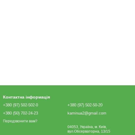
Контактна інформація
+380 (97) 502-502-0
+380 (97) 502-50-20
+380 (50) 702-24-23
kaminua2@gmail.com
Передзвонити вам?
04053, Україна, м. Київ,
вул.Обсерваторна, 13/15