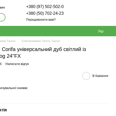
+380 (97) 502-502-0
зин
+380 (50) 702-24-23
Передзвонити вам?
Укр
міни Taurus
Електрокаміни Taurus Taurus
Corifa універсальний дуб світлий із
og 24"FX
уб
Написати відгук
В бажання
ичувальної знижки
нтія