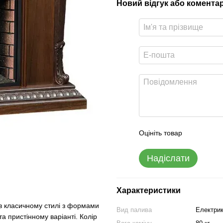
Новий відгук або комента
Оцініть товар
Надіслати
Характеристики
 в класичному стилі з формами
Вид палива
Електри
а пристінному варіанті. Колір