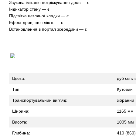
Звукова імітація потріскування дров — є
Індикатор стану — є
Підсвітка цегляної кладки — є
Ефект дров, що тліють — є
Встановлення в портал зсередини — є
Цвета:
дуб світл
Тип:
Кутовий
Транспортувальний вигляд:
зібраний
Ширина:
1165 мм
Висота:
1005 мм
Глибина:
410 (860