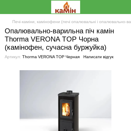
Печі-каміни, камінофени (печі опалювальні і опалювально-ва
Опалювально-варильна піч камін
Thorma VERONA TOP Чорна
(камінофен, сучасна буржуйка)
Артикул:
Thorma VERONA TOP Черная
Написати відгук