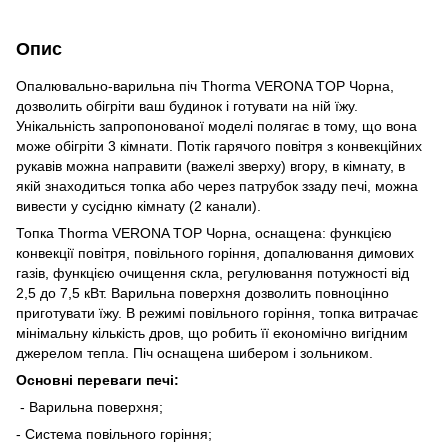
Опис
Опалювально-варильна піч Thorma VERONA TOP Чорна,
дозволить обігріти ваш будинок і готувати на ній їжу.
Унікальність запропонованої моделі полягає в тому, що вона
може обігріти 3 кімнати. Потік гарячого повітря з конвекційних
рукавів можна направити (важелі зверху) вгору, в кімнату, в
якій знаходиться топка або через патрубок ззаду печі, можна
вивести у сусідню кімнату (2 канали).
Топка Thorma VERONA TOP Чорна, оснащена: функцією
конвекції повітря, повільного горіння, допалювання димових
газів, функцією очищення скла, регулювання потужності від
2,5 до 7,5 кВт. Варильна поверхня дозволить повноцінно
приготувати їжу. В режимі повільного горіння, топка витрачає
мінімальну кількість дров, що робить її економічно вигідним
джерелом тепла. Піч оснащена шибером і зольником.
Основні переваги печі:
- Варильна поверхня;
- Система повільного горіння;