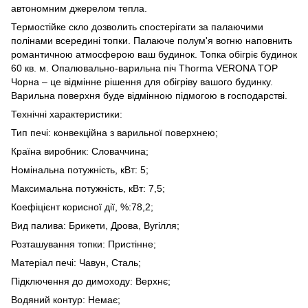
автономним джерелом тепла.
Термостійке скло дозволить спостерігати за палаючими
полінами всередині топки. Палаюче полум'я вогню наповнить
романтичною атмосферою ваш будинок. Топка обігріє будинок
60 кв. м. Опалювально-варильна піч Thorma VERONA TOP
Чорна – це відмінне рішення для обігріву вашого будинку.
Варильна поверхня буде відмінною підмогою в господарстві.
Технічні характеристики:
Тип печі: конвекційна з варильної поверхнею;
Країна виробник: Словаччина;
Номінальна потужність, кВт: 5;
Максимальна потужність, кВт: 7,5;
Коефіцієнт корисної дії, %:78,2;
Вид палива: Брикети, Дрова, Вугілля;
Розташування топки: Пристінне;
Матеріал печі: Чавун, Сталь;
Підключення до димоходу: Верхнє;
Водяний контур: Немає;