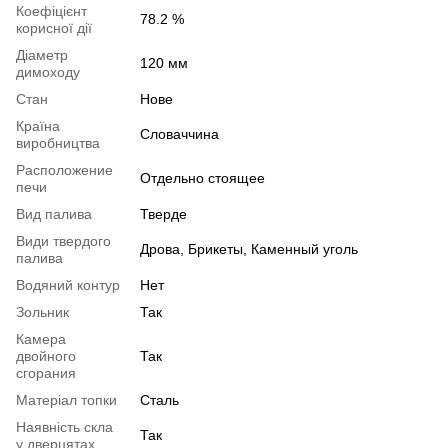
Коефіцієнт
78.2 %
корисної дії
Діаметр
120 мм
димоходу
Стан
Нове
Країна
Словаччина
виробництва
Расположение
Отдельно стоящее
печи
Вид палива
Тверде
Види твердого
Дрова, Брикеты, Каменный уголь
палива
Водяний контур
Нет
Зольник
Так
Камера
двойного
Так
сгорания
Матеріал топки
Сталь
Наявність скла
Так
у дверцятах