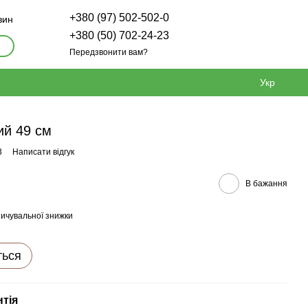
+380 (97) 502-502-0
зин
+380 (50) 702-24-23
Передзвонити вам?
Укр
ий 49 см
3
Написати відгук
В бажання
ичувальної знижки
ться
нтія