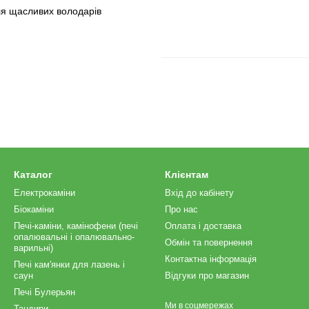
ля щасливих володарів
Каталог
Клієнтам
Електрокаміни
Вхід до кабінету
Біокаміни
Про нас
Печі-каміни, камінофени (печі
Оплата і доставка
опалювальні і опалювально-
Обмін та повернення
варильні)
Контактна інформація
Печі кам'янки для лазень і
саун
Відгуки про магазин
Печі Булерьян
Ми в соцмережах
Тандири