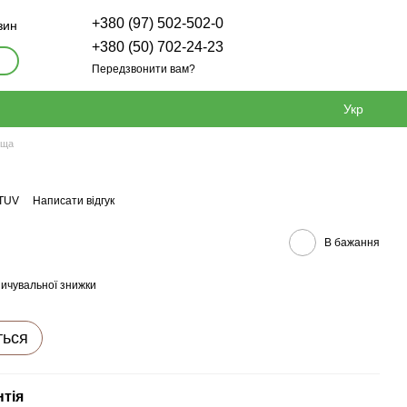
+380 (97) 502-502-0
зин
+380 (50) 702-24-23
Передзвонити вам?
Укр
ьща
 TUV
Написати відгук
В бажання
ичувальної знижки
ться
нтія