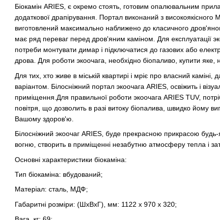
Біокамін ARIES, є окремо стоять, готовим опалювальним прил
додаткової драпірування. Портал виконаний з високоякісного 
виготовлений максимально наближено до класичного дров'яног
має ряд переваг перед дров'яним каміном. Для експлуатації э
потреби монтувати димар і підключатися до газових або електр
дрова. Для роботи экоочага, необхідно біопаливо, купити яке, 
Для тих, хто живе в міській квартирі і мріє про власний каміні
варіантом. Білосніжний портал экоочага ARIES, освіжить і візу
приміщення.
Для правильної роботи экоочага ARIES TUV, потрі
повітря, що дозволить в разі витоку біопалива, швидко йому в
Вашому здоров'ю.
Білосніжний экоочаг ARIES, буде прекрасною прикрасою будь-я
вогню, створить в приміщенні незабутню атмосферу тепла і за
Основні характеристики біокаміна:
Тип біокаміна: вбудований;
Матеріал: сталь, МДФ;
Габаритні розміри: (ШхВхГ), мм: 1122 x 970 x 320;
Вага, кг: 69;