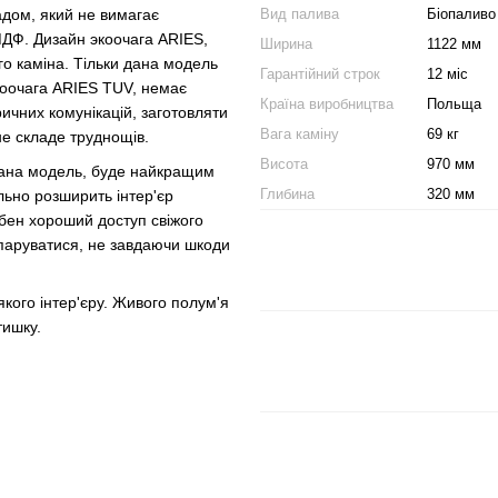
Вид палива
Біопаливо
адом, який не вимагає
МДФ. Дизайн экоочага ARIES,
Ширина
1122 мм
о каміна. Тільки дана модель
Гарантійний строк
12 міс
коочага ARIES TUV, немає
Країна виробництва
Польща
ичних комунікацій, заготовляти
Вага каміну
69 кг
не складе труднощів.
Висота
970 мм
, дана модель, буде найкращим
Глибина
320 мм
ально розширить інтер'єр
бен хороший доступ свіжого
ипаруватися, не завдаючи шкоди
кого інтер'єру. Живого полум'я
тишку.