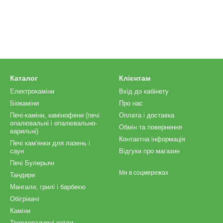
Каталог
Клієнтам
Електрокаміни
Вхід до кабінету
Біокаміни
Про нас
Печі-каміни, камінофени (печі
Оплата і доставка
опалювальні і опалювально-
Обмін та повернення
варильні)
Контактна інформація
Печі кам'янки для лазень і
саун
Відгуки про магазин
Печі Булерьян
Ми в соцмережах
Тандири
Мангали, грилі і барбекю
Обігрівачі
Каміни
Твердопаливні котли