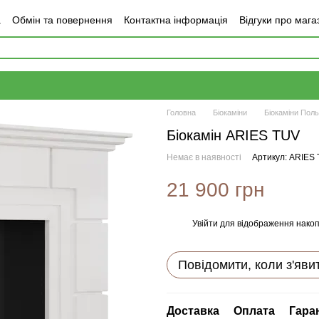
а
Обмін та повернення
Контактна інформація
Відгуки про мага
Головна
Біокаміни
Біокаміни Пол
Біокамін ARIES TUV
Немає в наявності
Артикул: ARIES
21 900 грн
Увійти
для відображення накоп
%
Повідомити, коли з'яви
Доставка
Оплата
Гара