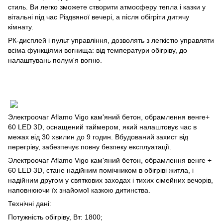
стиль. Ви легко зможете створити атмосферу тепла і казки у
вітальні під час Різдвяної вечері, а після обігріти дитячу
кімнату.
РК-дисплей і пульт управління, дозволять з легкістю управляти
всіма функціями вогнища: від температури обігріву, до
налаштувань полум'я вогню.
Электроочаг Aflamo Vigo кам'яний бетон, обрамлення венге+
60 LED 3D, оснащений таймером, який налаштовує час в
межах від 30 хвилин до 9 годин. Вбудований захист від
перегріву, забезпечує повну безпеку експлуатації.
Электроочаг Aflamo Vigo кам'яний бетон, обрамлення венге +
60 LED 3D, стане надійним помічником в обігріві житла, і
надійним другом у святкових заходах і тихих сімейних вечорів,
наповнюючи їх знайомої казкою дитинства.
Технічні дані:
Потужність обігріву, Вт: 1800;