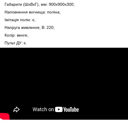
Габарити (ШхВхГ), мм: 900х900х300;
Наповнення вогнища: поліна;
Імітація полін: є;
Напруга живлення, В: 220;
Колір: венге;
Пульт ДУ: є.