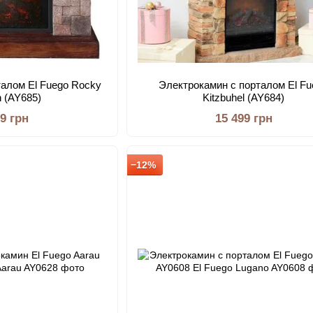
талом El Fuego Rocky
Электрокамин с порталом El Fu
n (AY685)
Kitzbuhel (AY684)
99 грн
15 499 грн
−12%