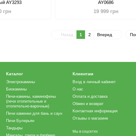
ый AY3293
AY0686
0 грн
19 999 грн
Назад
1
2
Вперед
По
Каталог
Клиентам
Электрокамины
Вход в личный кабинет
Биокамины
О нас
Печи-камины, каминофены
Оплата и доставка
(печи отопительные и
Обмен и возврат
отопительно-варочные)
Контактная информация
Печи каменки для бань и саун
Отзывы о магазине
Печи Булерьян
Тандыры
Мы в соцсетях
Мангалы, грили и барбекю