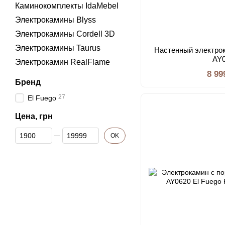
Каминокомплекты IdaMebel
Электрокамины Blyss
Электрокамины Cordell 3D
Электрокамины Taurus
Настенный электрок
AY
Электрокамин RealFlame
8 99
Бренд
27
El Fuego
Цена, грн
От Цена, грн
До Цена, грн
OK