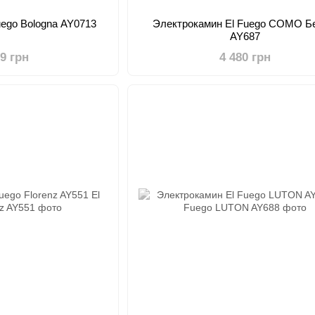
uego Bologna AY0713
Электрокамин El Fuego COMO Б
AY687
99 грн
4 480 грн