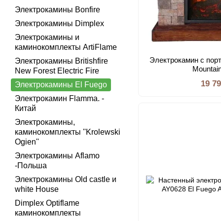
Электрокамины Bonfire
Электрокамины Dimplex
Электрокамины и
каминокомплекты ArtiFlame
Электрокамин с пор
Электрокамины Britishfire
Mountai
New Forest Electric Fire
19 7
Электрокамины El Fuego
Электрокамин Flamma. -
Китай
Электрокамины,
каминокомплекты ''Krolewski
Ogien''
Электрокамины Aflamo
-Польша
Электрокамины Old castle и
white House
Dimplex Optiflame
каминокомплекты