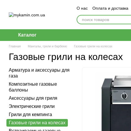
Перейти к основному контенту
О нас
Оплата и доставка
Каталог
Главная
Мангалы, грили и барбекю
Газовые грили на колесах
Газовые грили на колесах
Арматура и аксессуары для
газа
Композитные газовые
баллоны
Аксессуары для гриля
Электрические грили
Грили для кемпинга
Газовые грили на колесах
Встраиваемые газовые