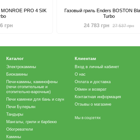
rs MONROE PRO 4 SIK
Газовый гриль Enders BOSTON Bla
rbo
Turbo
06 грн
24 783 грн
27 537 грн
Каталог
Клиентам
Электрокамины
Вход в личный кабинет
Биокамины
О нас
Печи-камины, каминофены
Оплата и доставка
(печи отопительные и
Обмен и возврат
отопительно-варочные)
Контактная информация
Печи каменки для бань и саун
Отзывы о магазине
Печи Булерьян
Тандыры
Мы в соцсетях
Мангалы, грили и барбекю
Обогреватели
Камины