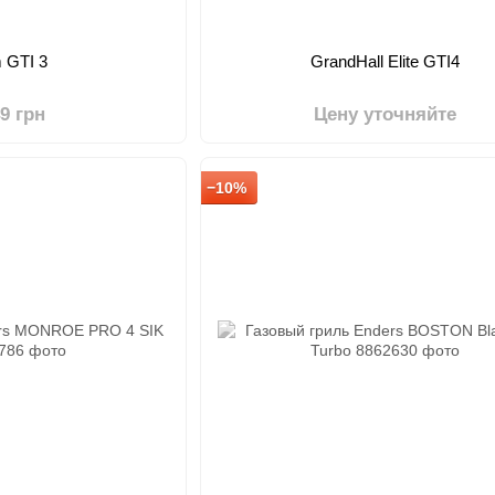
 GTI 3
GrandHall Elite GTI4
49 грн
Цену уточняйте
−10%