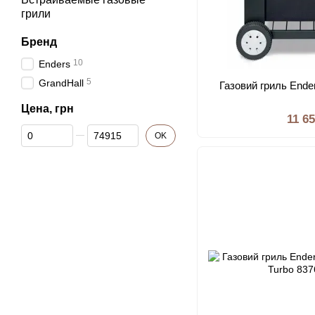
грили
Бренд
10
Enders
5
GrandHall
Газовий гриль End
Цена, грн
11 6
От Цена, грн
До Цена, грн
OK