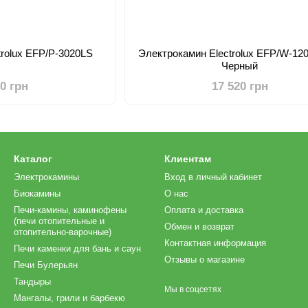
trolux EFP/P-3020LS
Электрокамин Electrolux EFP/W-1
Черный
60 грн
17 520 грн
Каталог
Клиентам
Электрокамины
Вход в личный кабинет
Биокамины
О нас
Печи-камины, каминофены
Оплата и доставка
(печи отопительные и
Обмен и возврат
отопительно-варочные)
Контактная информация
Печи каменки для бань и саун
Отзывы о магазине
Печи Булерьян
Тандыры
Мы в соцсетях
Мангалы, грили и барбекю