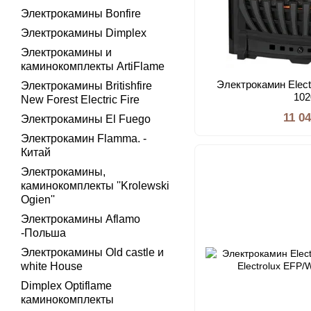
Электрокамины Bonfire
Электрокамины Dimplex
Электрокамины и
каминокомплекты ArtiFlame
Электрокамин Elect
Электрокамины Britishfire
10
New Forest Electric Fire
11 0
Электрокамины El Fuego
Электрокамин Flamma. -
Китай
Электрокамины,
каминокомплекты ''Krolewski
Ogien''
Электрокамины Aflamo
-Польша
Электрокамины Old castle и
white House
Dimplex Optiflame
каминокомплекты