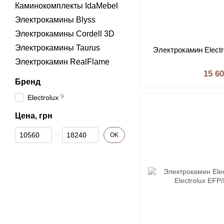
Каминокомплекты IdaMebel
Электрокамины Blyss
Электрокамины Cordell 3D
Электрокамины Taurus
Электрокамин Elect
Электрокамин RealFlame
15 6
Бренд
9
Electrolux
Цена, грн
От Цена, грн
До Цена, грн
OK