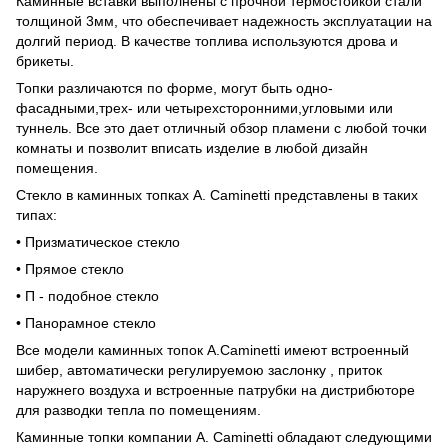
Каминные вставки выполнены с прочной термостойкой стали
толщиной 3мм, что обеспечивает надежность эксплуатации на
долгий период. В качестве топлива используются дрова и
брикеты.
Топки различаются по форме, могут быть одно-
фасадными,трех- или четырехсторонними,угловыми или
туннель. Все это дает отличный обзор пламени с любой точки
комнаты и позволит вписать изделие в любой дизайн
помещения.
Стекло в каминных топках A. Caminetti представлены в таких
типах:
• Призматическое стекло
• Прямое стекло
• П - подобное стекло
• Панорамное стекло
Все модели каминных топок A.Caminetti имеют встроенный
шибер, автоматически регулируемою заслонку , приток
наружнего воздуха и встроенные патрубки на дистрибюторе
для разводки тепла по помещениям.
Каминные топки компании A. Caminetti обладают следующими