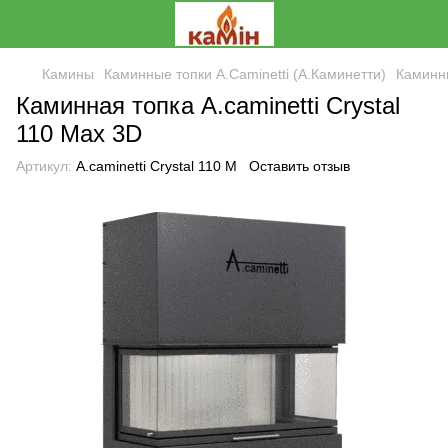
Камины
Каминные топки A.Caminetti (А.Каминетти)
Каминны
Каминная топка A.caminetti Crystal
110 Max 3D
Артикул:
A.caminetti Crystal 110 M
Оставить отзыв