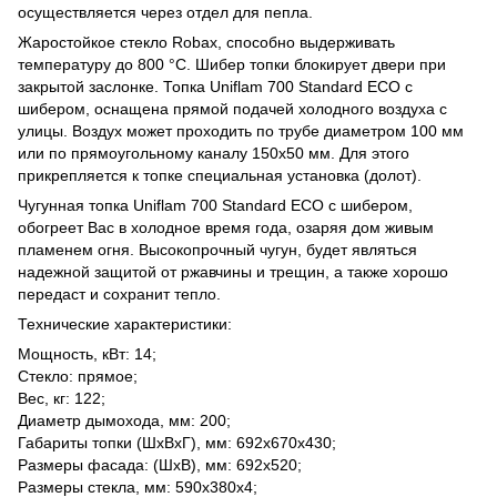
осуществляется через отдел для пепла.
Жаростойкое стекло Robax, способно выдерживать
температуру до 800 °С. Шибер топки блокирует двери при
закрытой заслонке. Топка Uniflam 700 Standard ЕСО с
шибером, оснащена прямой подачей холодного воздуха с
улицы. Воздух может проходить по трубе диаметром 100 мм
или по прямоугольному каналу 150х50 мм. Для этого
прикрепляется к топке специальная установка (долот).
Чугунная топка Uniflam 700 Standard ЕСО с шибером,
обогреет Вас в холодное время года, озаряя дом живым
пламенем огня. Высокопрочный чугун, будет являться
надежной защитой от ржавчины и трещин, а также хорошо
передаст и сохранит тепло.
Тех
нические характеристики:
Мощность, кВт: 14;
Стекло: прямое;
Вес, кг: 122;
Диаметр дымохода, мм: 200;
Габариты топки (ШхВхГ), мм: 692х670х430;
Размеры фасада: (ШхВ), мм: 692х520;
Размеры стекла, мм: 590х380х4;