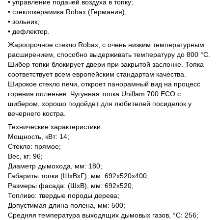
• управление подачей воздуха в топку;
• стеклокерамика Robax (Германия);
• зольник;
• дефлектор.
Жаропрочное стекло Robax, с очень низким температурным
расширением, способно выдерживать температуру до 800 °С.
Шибер топки блокирует двери при закрытой заслонке. Топка
соответствует всем европейским стандартам качества.
Широкое стекло печи, откроет панорамный вид на процесс
горения поленьев. Чугунная топка Uniflam 700 ЕСО с
шибером, хорошо подойдет для любителей посиделок у
вечернего костра.
Технические характеристики:
Мощность, кВт: 14;
Стекло: прямое;
Вес, кг: 96;
Диаметр дымохода, мм: 180;
Габариты топки (ШхВхГ), мм: 692х520х400;
Размеры фасада: (ШхВ), мм: 692х520;
Топливо: твердые породы дерева;
Допустимая длина полена, мм: 500;
Средняя температура выходящих дымовых газов, °С: 256;