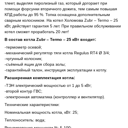
тлеет, выделяя пиролизный газ, который догорает при
помощи форсунки вторичного дожига, тем самым повышая
КПД работы до 95 %. Топка оснащена дополнительным
сварным колосником. На котел Холомова Zubr – Termo
– 25
кВт, действует гарантия 5 лет. При правильном обслуживании
котел сможет проработать 20 лет!
В состав котла Zubr – Termo – 25 кВт входит:
-термометр осевой;
-механический регулятор тяги котла Regulus RT4 Ø 3/4;
-чугунный колосник;
-съёмный ящик для сбора золы;
-гарантийный талон, инструкция эксплуатации к котлу.
Расширенная комплектация котла:
-ТЭН электрический мощностью от 1 до 5 кВт;
-второй контур ГВС;
-электронная автоматика (контроллер и вентилятор).
Технические характеристики:
Номинальная мощность котла, кВт: 25;
Теплоноситель: вода;
Регулирование мощности,%: 5-100;