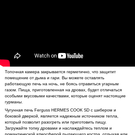
Топочная камера закрывается герметично, что защитит
помещение от дыма и гари. Вы можете оставлять
работающую печь на ночь, не боясь отравиться угарным
газом. Пища, приготовленная на дровах, будет отличаться
особыми вкусовыми качествами, которые оценят настоящие
гурманы.
Чугунная печь Ferguss HERMES COOK SD с шибером и
боковой дверкой, является надежным источником тепла,
который позволит разогреть или приготовить пищу.
Загружайте топку дровами и наслаждайтесь теплом и
романтической атмосферой пылающего костра, отдыхая или