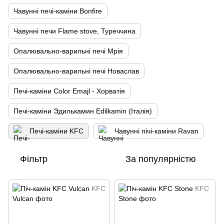
Чавунні печі-каміни Bonfire
Чавунні печи Flame stove, Туреччина
Опалювально-варильні печі Мрія
Опалювально-варильні печі Новаслав
Печі-каміни Color Emajl - Хорватія
Печі-каміни Эдилькамин Edilkamin (Італія)
Печі-каміни KFC
Чавунні пічі-каміни Ravan
Фільтр
За популярністю