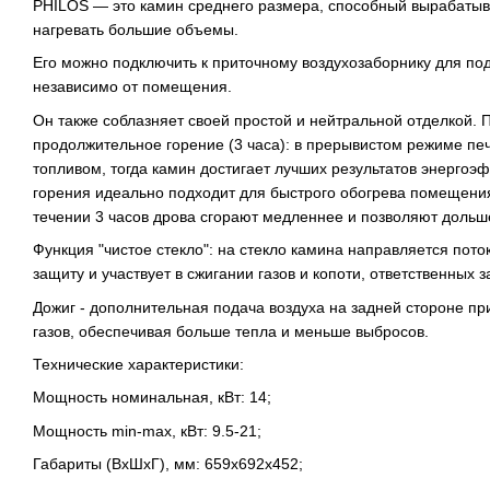
PHILOS — это камин среднего размера, способный вырабатыв
нагревать большие объемы.
Его можно подключить к приточному воздухозаборнику для под
независимо от помещения.
Он также соблазняет своей простой и нейтральной отделкой. 
продолжительное горение (3 часа): в прерывистом режиме пе
топливом, тогда камин достигает лучших результатов энергоэ
горения идеально подходит для быстрого обогрева помещения
течении 3 часов дрова сгорают медленнее и позволяют дольш
Функция "чистое стекло": на стекло камина направляется поток
защиту и участвует в сжигании газов и копоти, ответственных з
Дожиг - дополнительная подача воздуха на задней стороне пр
газов, обеспечивая больше тепла и меньше выбросов.
Технические характеристики:
Мощность номинальная, кВт: 14;
Мощность min-max, кВт: 9.5-21;
Габариты (ВхШхГ), мм: 659х692х452;