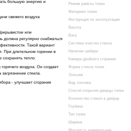
ать большую энергию и
Режим работы топки
Материал топки
ачи свежего воздуха
Инструкция по эксплуатации
Висота
Прерывистое или
Вага
чь должна регулярно снабжаться
Система очистки стекла
ффективности. Такой вариант
Наличие шибера
. При длительном горении в
е сохранять тепло.
Камера двойного сгорания
 горячего воздуха. Он создает
Форма стекла топки
а загрязнение стекла.
Зольник
ибора - улучшает сгорание
Вид топлива
Способ открытия дверцы топки
Количество стекол в дверце
Глубина
Тип топки
Ширина
Мощность номинальная