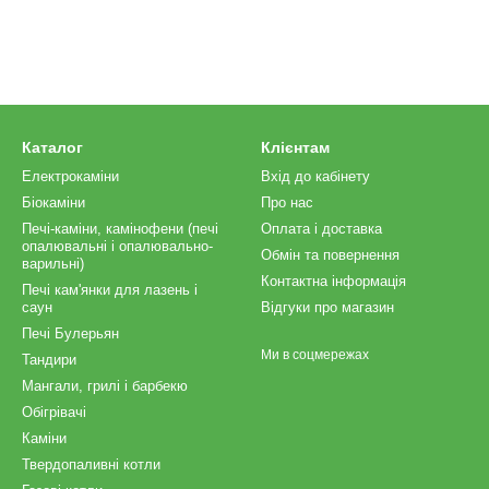
Каталог
Клієнтам
Електрокаміни
Вхід до кабінету
Біокаміни
Про нас
Печі-каміни, камінофени (печі
Оплата і доставка
опалювальні і опалювально-
Обмін та повернення
варильні)
Контактна інформація
Печі кам'янки для лазень і
саун
Відгуки про магазин
Печі Булерьян
Ми в соцмережах
Тандири
Мангали, грилі і барбекю
Обігрівачі
Каміни
Твердопаливні котли