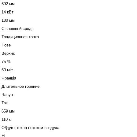
692 мм
14 кВт
180 мм
С внешней среды
Традиционная топка
Нове
Верхнє
75 %
60 міс
Франція
Длительное горение
Чавун
Так
659 мм
110 кг
Обдув стекла потоком воздуха
Ні