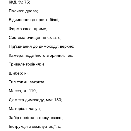
ККД, %: 75;
Паливо: дрова;
Відчинення дверцят: бічні;
Форма скла: пряме;
Система очищення скла: є;
Під'єднання до димоходу: верхнє;
Камера подвійного згоряння: так;
Тривале горіння: є;
Шибер: ні;
Тип топки: закрита;
Масса, кг: 110;
Діаметр димоходу, мм: 180;
Матеріал: чавун;
Забір повітря в топку: ззовні;
Інструкція з експлуатації: є;