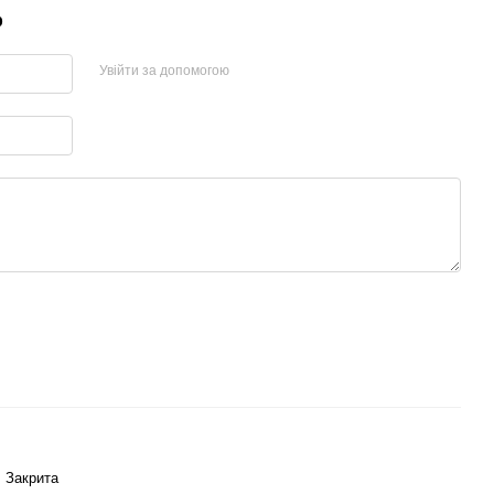
р
Увійти за допомогою
Закрита