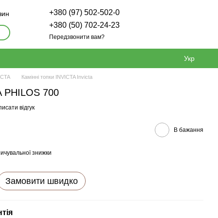
+380 (97) 502-502-0
зин
+380 (50) 702-24-23
Передзвонити вам?
Укр
ICTA
Камінні топки INVICTA Invicta
A PHILOS 700
исати відгук
В бажання
ичувальної знижки
Замовити швидко
нтія