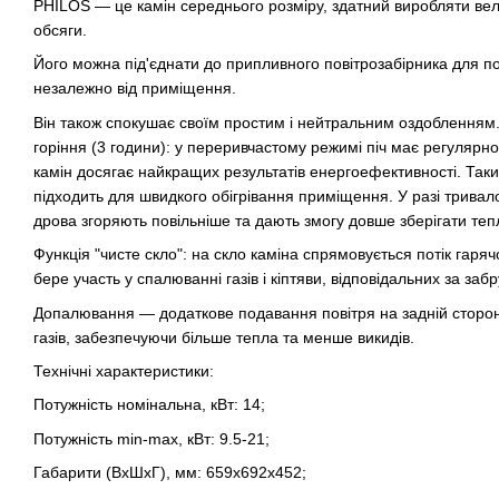
PHILOS — це камін середнього розміру, здатний виробляти вели
обсяги.
Його можна під'єднати до припливного повітрозабірника для по
незалежно від приміщення.
Він також спокушає своїм простим і нейтральним оздобленням
горіння (3 години): у переривчастому режимі піч має регулярн
камін досягає найкращих результатів енергоефективності. Таки
підходить для швидкого обігрівання приміщення. У разі тривал
дрова згоряють повільніше та дають змогу довше зберігати теп
Функція "чисте скло": на скло каміна спрямовується потік гарячо
бере участь у спалюванні газів і кіптяви, відповідальних за заб
Допалювання — додаткове подавання повітря на задній сторо
газів, забезпечуючи більше тепла та менше викидів.
Технічні характеристики:
Потужність номінальна, кВт: 14;
Потужність min-max, кВт: 9.5-21;
Габарити (ВхШхГ), мм: 659х692х452;