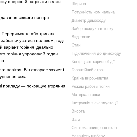
ку енергію й нагрівати великі
Ширина
Потужність номінальна
давання свіжого повітря
Діаметр димоходу
Забор воздуха в топку
. Переривчасте або тривале
Вид топки
о забезпечуватися паливом, тоді
Стан
й варіант горіння ідеально
Підключення до димоходу
ого горіння упродовж 3 годин
ло.
Коефіцієнт корисної дії
го повітря. Він створює захист і
Гарантійний строк
руднення скла.
Країна виробництва
ні приладу — покращує згоряння
Режим работы топки
Матеріал топки
Інструкція з експлуатації
Висота
Вага
Система очищення скла
Наявність шиберу