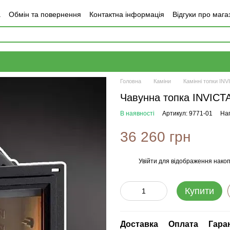
а
Обмін та повернення
Контактна інформація
Відгуки про мага
Головна
Каміни
Камінні топки INV
Чавунна топка INVICT
В наявності
Артикул: 9771-01
Нап
36 260 грн
Увійти
для відображення накоп
%
Купити
Доставка
Оплата
Гара